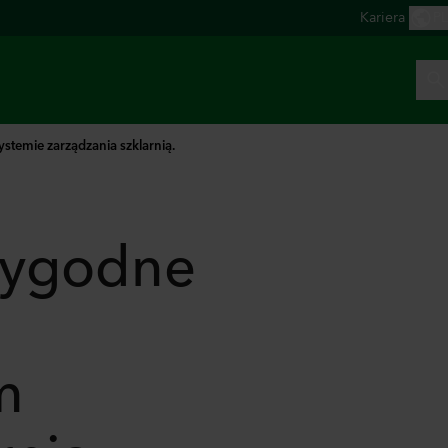
stemie zarządzania szklarnią.
arygodne
m