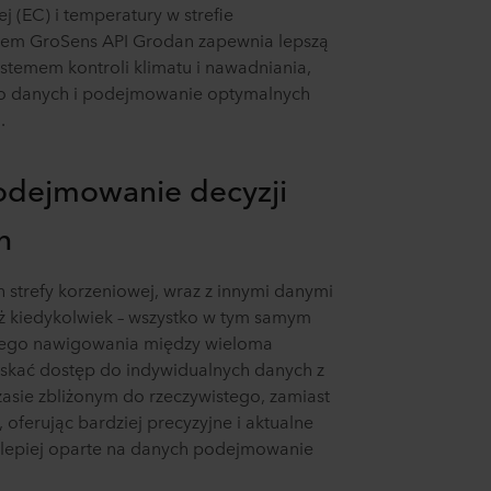
 (EC) i temperatury w strefie
iem GroSens API Grodan zapewnia lepszą
stemem kontroli klimatu i nawadniania,
 do danych i podejmowanie optymalnych
.
podejmowanie decyzji
h
 strefy korzeniowej, wraz z innymi danymi
e niż kiedykolwiek – wszystko w tym samym
znego nawigowania między wieloma
skać dostęp do indywidualnych danych z
zasie zbliżonym do rzeczywistego, zamiast
 oferując bardziej precyzyjne i aktualne
i lepiej oparte na danych podejmowanie