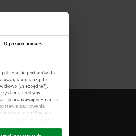
O plikach cookies
pliki cookie partnerów do
etowe), które służą do
awidłowo („niezbędne”),
zystania z witryny
 oraz ukierunkowujemy nasze
podstawie zachowania
ch witryn internetowych
i analityką. Nasi partnerzy
ości lub które zebrali w
trzecich, między innymi w