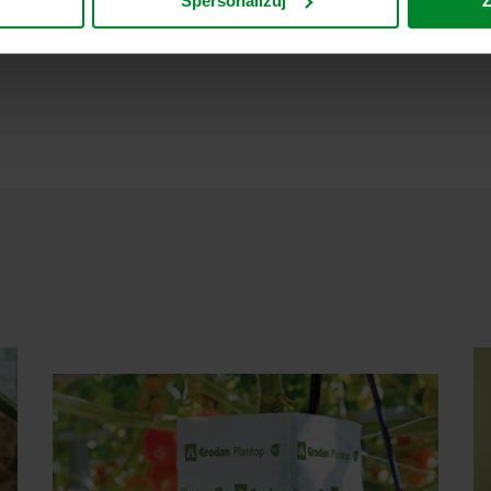
Spersonalizuj
Z
eptując pliki cookie przyjmujesz do wiadomości takie przesyła
ecim może nie być taki sam jak w UE/EOG.
j informacji na temat celów gromadzenia informacji, ogólne opi
liki cookie, linki do polityki prywatności naszych potencjalnyc
u cookie na urządzeniach końcowych. To Ty decydujesz, w jaki
wać pliki cookie, a tym samym przetwarzać informacje o Tobie
cofać swoją zgodę w deklaracji dotyczącej plików cookie w nasz
nia przez nas z plików cookie można znaleźć w rozdziale „Infor
anych osobowych w
Polityce prywatności
, gdzie określono międ
inistratorem Twoim danych osobowych.