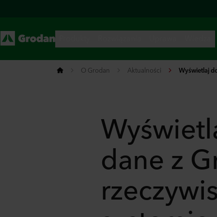
O Grodan
Aktualności
Wyświetlaj do
Wyświetl
dane z G
rzeczywis