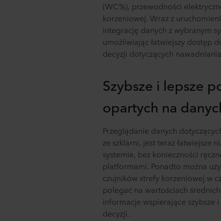
(WC%), przewodności elektrycznej
korzeniowej. Wraz z uruchomien
integrację danych z wybranym sy
umożliwiając łatwiejszy dostęp
decyzji dotyczących nawadniania
Szybsze i lepsze 
opartych na danyc
Przeglądanie danych dotyczących
ze szklarni, jest teraz łatwiejsz
systemie, bez konieczności ręc
platformami. Ponadto można uzy
czujników strefy korzeniowej w c
polegać na wartościach średnich,
informacje wspierające szybsze 
decyzji.