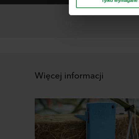
Tylko wymagane
Stanach Zjednoczonych, a akc
poziom ochrony w kraju trz
Poniżej można znaleźć więce
kto ustanawia poszczególne p
przechowywania każdego plik
internetowe mogą wykorzysty
cookie.
W dowolnej chwili możesz wy
Więcej informacji
informacji na temat korzysta
przetwarzania przez nas d
spółka ROCKWOOL jest adm