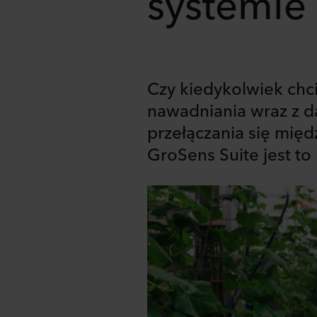
systemie 
Czy kiedykolwiek chc
nawadniania wraz z d
przełączania się międ
GroSens Suite jest t
Share