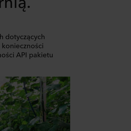
rnią.
ch dotyczących
 konieczności
ności API pakietu