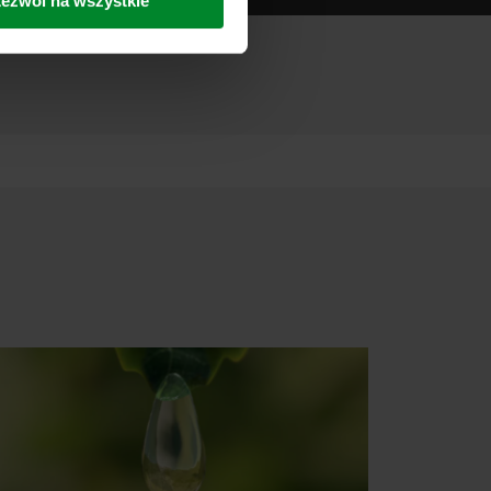
ezwól na wszystkie
nie danych oraz fakt, że
sy gromadzonych informacji,
h partnerów oraz czas
ch celach nasze witryny
 za pośrednictwem plików
ej witrynie. Więcej
macje”, zaś na temat
zy innymi, która konkretnie