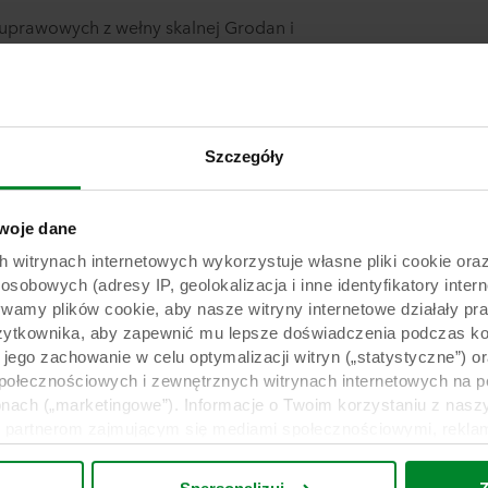
 uprawowych z wełny skalnej Grodan i
 czasie rzeczywistym dla precyzyjnej
by uzyskać wskazówki, krok po kroku,
te z istniejącym systemem już dziś!
Szczegóły
ji (API) umożliwia różnym systemom
oje dane
wymianę danych między sobą.
rynach internetowych wykorzystuje własne pliki cookie oraz 
obowych (adresy IP, geolokalizacja i inne identyfikatory intern
ywamy plików cookie, aby nasze witryny internetowe działały pr
żytkownika, aby zapewnić mu lepsze doświadczenia podczas kor
y jego zachowanie w celu optymalizacji witryn („statystyczne”)
Poproś o wersję próbną
społecznościowych i zewnętrznych witrynach internetowych na 
nach („marketingowe”). Informacje o Twoim korzystaniu z naszy
partnerom zajmującym się mediami społecznościowymi, reklamą 
Poproś o wersję próbną
e z innymi informacjami, które zostały im przekazane w przeszł
ług. Partner może mieć siedzibę w niezabezpieczonych krajach 