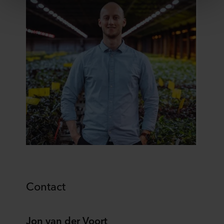
zebrali w ramach korzystania z ich usług. Partner może
mieć siedzibę w niezabezpieczonych krajach trzecich,
między innymi w Stanach Zjednoczonych, a akceptując
pliki cookie przyjmujesz do wiadomości takie przesyłanie
danych oraz fakt, że poziom ochrony w kraju trzecim
może nie być taki sam jak w UE/EOG.
Poniżej można znaleźć więcej informacji na temat celów
gromadzenia informacji, ogólne opisy gromadzonych
informacji, kto ustanawia poszczególne pliki cookie, linki
do polityki prywatności naszych potencjalnych partnerów
oraz czas przechowywania każdego pliku cookie na
urządzeniach końcowych. To Ty decydujesz, w jakich
celach nasze witryny internetowe mogą wykorzystywać
pliki cookie, a tym samym przetwarzać informacje o
Tobie za pośrednictwem plików cookie.
Contact
W dowolnej chwili możesz wycofać swoją zgodę w
deklaracji dotyczącej plików cookie w naszej witrynie.
Więcej informacji na temat korzystania przez nas z
Jon van der Voort