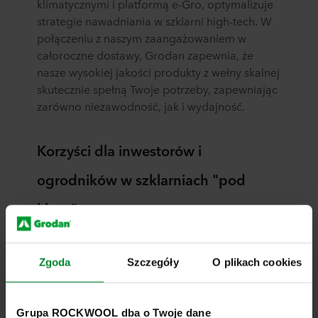
klimatycznymi i platformą e-Gro, optymalizuje
strategie nawadniania w szklarni high-tech. W
połączeniu z naszym zaangażowaniem w
całoroczne dostawy, Grodan zapewnia, że
nasze wysokiej jakości produkty z wełny skalnej
skutecznie spełną Twoje potrzeby, zapewniając
zarówno niezawodność, jak i wydajność.
Korzyści dla inwestorów i
ogrodników w szklarniach "pod
klucz"
Wysoki zwrot z inwestycji i sprawdzone
rozwiązania: p
odłoża uprawowe Grodan
Zgoda
Szczegóły
O plikach cookies
zwiększają wydajność i rentowność,
korzystając z dziesięcioleci
doświadczenia i zaufania w ponad 60
Grupa ROCKWOOL dba o Twoje dane
krajach.