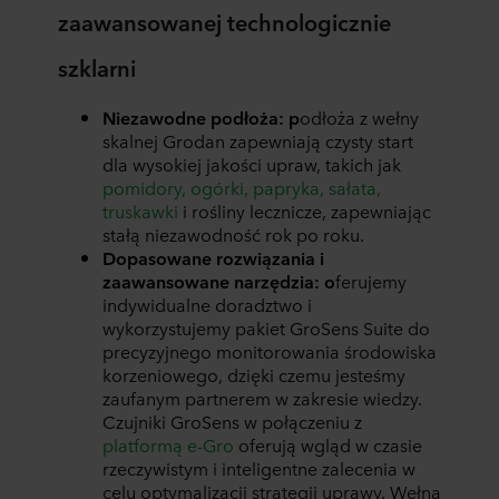
zaawansowanej technologicznie
szklarni
Niezawodne podłoża: p
odłoża z wełny
skalnej Grodan zapewniają czysty start
dla wysokiej jakości upraw, takich jak
pomidory, ogórki, papryka, sałata,
truskawki
i rośliny lecznicze, zapewniając
stałą niezawodność rok po roku.
Dopasowane rozwiązania i
zaawansowane narzędzia: o
ferujemy
indywidualne doradztwo i
wykorzystujemy pakiet GroSens Suite do
precyzyjnego monitorowania środowiska
korzeniowego, dzięki czemu jesteśmy
zaufanym partnerem w zakresie wiedzy.
Czujniki GroSens w połączeniu z
platformą e-Gro
oferują wgląd w czasie
rzeczywistym i inteligentne zalecenia w
celu optymalizacji strategii uprawy. Wełna