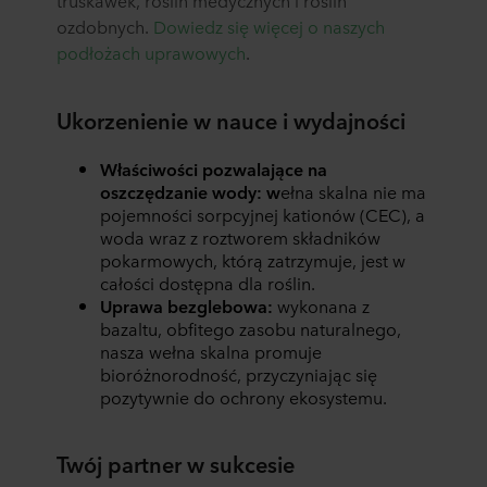
truskawek, roślin medycznych i roślin
ozdobnych.
Dowiedz się więcej o naszych
podłożach uprawowych
.
Ukorzenienie w nauce i wydajności
Właściwości pozwalające na
oszczędzanie wody: w
ełna skalna nie ma
pojemności sorpcyjnej kationów (CEC), a
woda wraz z roztworem składników
pokarmowych, którą zatrzymuje, jest w
całości dostępna dla roślin.
Uprawa bezglebowa:
wykonana z
bazaltu, obfitego zasobu naturalnego,
nasza wełna skalna promuje
bioróżnorodność, przyczyniając się
pozytywnie do ochrony ekosystemu.
Twój partner w sukcesie