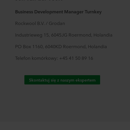
plików cookie można znaleźć w rozdziale „Informacje”,
zaś na temat przetwarzania przez nas danych
Business Development Manager Turnkey
osobowych w
Polityce prywatności
, gdzie określono
między innymi, która konkretnie spółka ROCKWOOL jest
Rockwool B.V. / Grodan
administratorem Twoim danych osobowych.
Industrieweg 15, 6045JG Roermond, Holandia
PO Box 1160, 6040KD Roermond, Holandia
Telefon komórkowy: +45 41 50 89 16
Skontaktuj się z naszym ekspertem