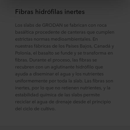
de sus servicios. El socio puede establecerse en un
tercer país no seguro, incluidos los Estados Unidos, y al
Fibras hidrófilas inertes
aceptar cookies también reconoce esta transferencia,
teniendo en cuenta que el nivel de protección en el tercer
Los slabs de GRODAN se fabrican con roca
país puede no ser el mismo que en la UE/EEE.
basáltica procedente de canteras que cumplen
estrictas normas medioambientales. En
A continuación puede leer más sobre los fines, las
nuestras fábricas de los Países Bajos, Canadá y
descripciones generales de la información recopilada,
quién instala cada una de las cookies, los enlaces a la
Polonia, el basalto se funde y se transforma en
política de privacidad de nuestros socios potenciales y
fibras. Durante el proceso, las fibras se
durante cuánto tiempo se almacena cada cookie en su
recubren con un aglutinante hidrófilo que
equipo. Los fines para los cuales nuestros sitios web
ayuda a diseminar el agua y los nutrientes
pueden utilizar cookies y, por tanto, procesar información
uniformemente por toda la slab. Las fibras son
sobre usted a través de cookies, es decisión suya.
inertes, por lo que no retienen nutrientes, y la
estabilidad química de las slabs permite
Puede retirar su consentimiento o cambiarlo en cualquier
reciclar el agua de drenaje desde el principio
momento haciendo clic en el icono de cookies situado en
del ciclo de cultivo.
la parte inferior del sitio web. Lea más sobre el uso que
hacemos de nuestras cookies en la sección «Acerca de»
y sobre cómo tratamos los datos personales en
nuestra
Declaración de privacidad
, incluyendo qué