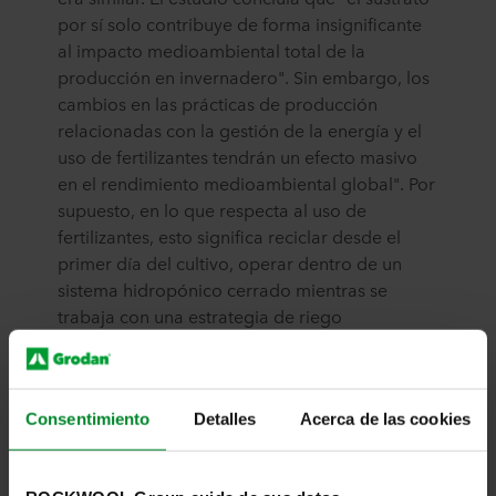
por sí solo contribuye de forma insignificante
al impacto medioambiental total de la
producción en invernadero". Sin embargo, los
cambios en las prácticas de producción
relacionadas con la gestión de la energía y el
uso de fertilizantes tendrán un efecto masivo
en el rendimiento medioambiental global". Por
supuesto, en lo que respecta al uso de
fertilizantes, esto significa reciclar desde el
primer día del cultivo, operar dentro de un
sistema hidropónico cerrado mientras se
trabaja con una estrategia de riego
estructurada y, en todo momento, una
composición precisa de los fertilizantes.
Consentimiento
Detalles
Acerca de las cookies
Diseño de sustratos
Con la introducción de los sustratos Next