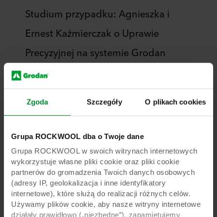
Studium przypadku: Agnieszka i
Ernest Kaźmierczak o Uprawie
Precyzyjnej na systemie Grodan
W nowoczesnych szklarniach Agnieszki i
Ernesta Kaźmierczaków produkowany jest
pomidor malinowy. Biorąc pod uwagę
Zgoda
Szczegóły
O plikach cookies
wielkość i jakość produkcji oraz skalę
sprzedaży i eksportu można powiedzieć, że jest
to produkcja na skalę europejską. Od samego
Grupa ROCKWOOL dba o Twoje dane
początku firmy w uprawie stosowano podłoża
Grupa ROCKWOOL w swoich witrynach internetowych
marki Grodan. O wyborze zawsze decydowały
wykorzystuje własne pliki cookie oraz pliki cookie
rezultaty uprawowe i łatwość użycia tych
partnerów do gromadzenia Twoich danych osobowych
środków produkcji. Obecnie mata z wełny
(adresy IP, geolokalizacja i inne identyfikatory
kamiennej GT Master i kostka uprawowa
internetowe), które służą do realizacji różnych celów.
Plantop Delta są podstawą dla produkcji
Używamy plików cookie, aby nasze witryny internetowe
wysokiej jakości pomidorów. Dopełnieniem w
działały prawidłowo („niezbędne”), zapamiętujemy