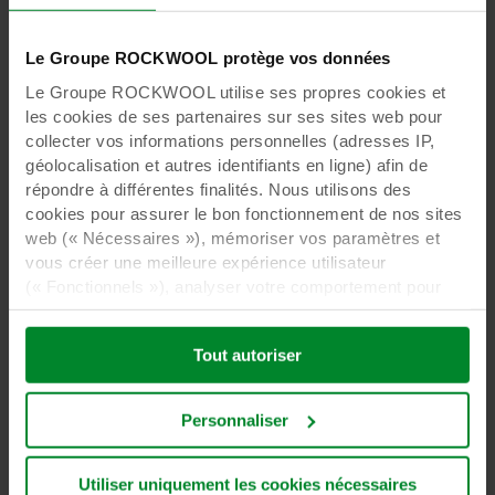
Part of ROCKWOOL
Le Groupe ROCKWOOL protège vos données
Le Groupe ROCKWOOL utilise ses propres cookies et
Group
les cookies de ses partenaires sur ses sites web pour
collecter vos informations personnelles (adresses IP,
géolocalisation et autres identifiants en ligne) afin de
répondre à différentes finalités. Nous utilisons des
Apprendre encore plus
cookies pour assurer le bon fonctionnement de nos sites
web (« Nécessaires »), mémoriser vos paramètres et
vous créer une meilleure expérience utilisateur
(« Fonctionnels »), analyser votre comportement pour
optimiser les sites web (« Statistiques ») et cibler notre
contenu et nos publicités sur les réseaux sociaux et les
Tout autoriser
sites web externes en fonction de votre comportement
sur nos sites web (« Marketing »). Les informations sur
votre utilisation de nos sites web peuvent être divulguées
Nous sommes le principal fournisseur de laine
Personnaliser
à nos partenaires de réseaux sociaux, de publicité et
de roche offrant d'excellentes propriétés de
d’analyse. Nos partenaires commerciaux peuvent
résilience au feu. Nous proposons des solutions
combiner ces données avec d’autres informations qui
pour les principaux domaines d'application, y
Utiliser uniquement les cookies nécessaires