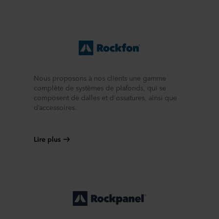
cookie en bas du site web. Consultez la section « À
propos » pour en savoir plus sur notre utilisation des
cookies et notre
Déclaration de confidentialité
pour
connaître notre traitement des données personnelles,
incluant l’identification de la société ROCKWOOL qui est
responsable du traitement de vos données personnelles.
Nous proposons à nos clients une gamme
complète de systèmes de plafonds, qui se
composent de dalles et d'ossatures, ainsi que
d’accessoires.
Lire plus