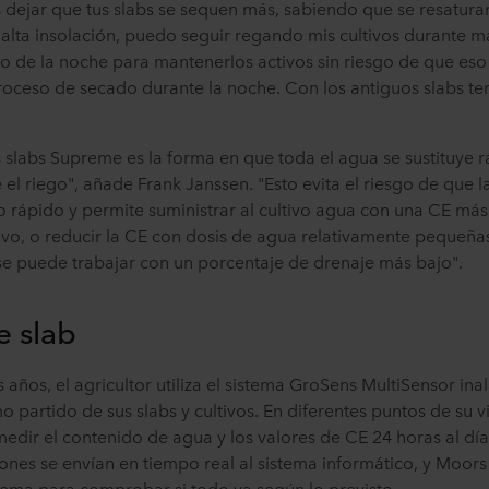
 dejar que tus slabs se sequen más, sabiendo que se resatur
e alta insolación, puedo seguir regando mis cultivos durante má
pio de la noche para mantenerlos activos sin riesgo de que eso
oceso de secado durante la noche. Con los antiguos slabs te
s slabs Supreme es la forma en que toda el agua se sustituye
el riego", añade Frank Janssen. "Esto evita el riesgo de que l
rápido y permite suministrar al cultivo agua con una CE más
vo, o reducir la CE con dosis de agua relativamente pequeña
 se puede trabajar con un porcentaje de drenaje más bajo".
e slab
años, el agricultor utiliza el sistema GroSens MultiSensor i
 partido de sus slabs y cultivos. En diferentes puntos de su v
edir el contenido de agua y los valores de CE 24 horas al día,
nes se envían en tiempo real al sistema informático, y Moors
tema para comprobar si todo va según lo previsto.