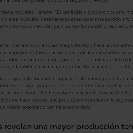
nciona muy bien", afirma. "Es confiable y proporciona una im
ambiente radicular. Realmente puedes sacar más partido a tu c
erca y tomando medidas para ajustar las condiciones siempre
tar más atención a su estrategia de riego hace unos cuatro a
 más importantes fueron un sistema radicular más fuerte, un cul
sados por enfermedades, pérdidas de plantas y calidad del f
tradujo también en una mayor producción y una mejor calidad
a era que utilizaba menos agua y fertilizantes y podía trabaj
roductor de sweet peppers. "He descubierto que con el nuevo
s las condiciones. No he probado a llevar las cosas al límite,
ltivos me hace esperar que produzcan más kilos en la segund
ue habría cosechado con mi anterior slab."
s revelan una mayor producción te