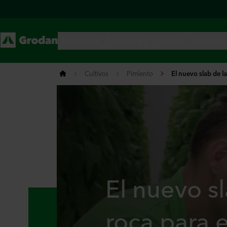
Cultivos
Pimiento
El nuevo slab de l
El nuevo s
roca para e