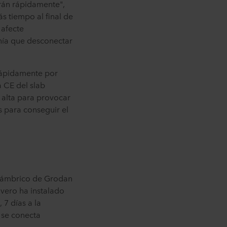
arán rápidamente",
s tiempo al final de
 afecte
nía que desconectar
 rápidamente por
a CE del slab
 alta para provocar
s para conseguir el
nalámbrico de Grodan
ivero ha instalado
 7 días a la
 se conecta