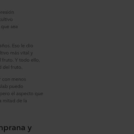
presión
ultivo
 que sea
ños. Eso le dio
tivo más vital y
ruto. Y todo ello,
 del fruto.
ar con menos
 slab puedo
 pero el aspecto que
a mitad de la
mprana y