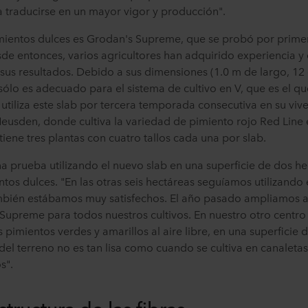
a traducirse en un mayor vigor y producción".
imientos dulces es Grodan's Supreme, que se probó por prime
sde entonces, varios agricultores han adquirido experiencia y
us resultados. Debido a sus dimensiones (1.0 m de largo, 12
 sólo es adecuado para el sistema de cultivo en V, que es el qu
tiliza este slab por tercera temporada consecutiva en su vi
eusden, donde cultiva la variedad de pimiento rojo Red Line 
iene tres plantas con cuatro tallos cada una por slab.
a prueba utilizando el nuevo slab en una superficie de dos hec
tos dulces. "En las otras seis hectáreas seguíamos utilizand
ambién estábamos muy satisfechos. El año pasado ampliamos a
s Supreme para todos nuestros cultivos. En nuestro otro centr
imientos verdes y amarillos al aire libre, en una superficie d
del terreno no es tan lisa como cuando se cultiva en canaleta
os".
structura de las fibras