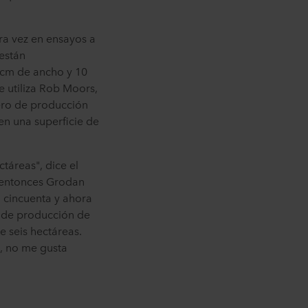
ra vez en ensayos a
 están
 cm de ancho y 10
e utiliza Rob Moors,
vero de producción
en una superficie de
táreas", dice el
o entonces Grodan
 cincuenta y ahora
o de producción de
e seis hectáreas.
s, no me gusta