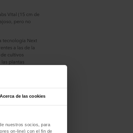
abs Vital (15 cm de
tajoso, pero no
ra tecnología Next
entes a las de la
de cultivos
 las plantas
rmino medio, un poco
ra garantizar un
l resultado es un
ento más finos y
Acerca de las cookies
e nuestros socios, para
ab", dice Rob
res on-line) con el fin de