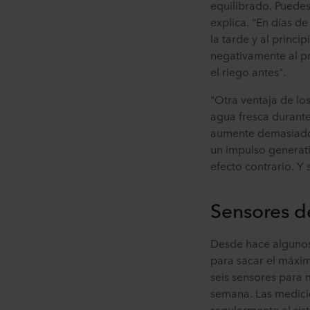
equilibrado. Puedes
explica. "En días d
la tarde y al princi
negativamente al pr
el riego antes".
"Otra ventaja de lo
agua fresca durante 
aumente demasiado 
un impulso generati
efecto contrario. Y
Sensores d
Desde hace algunos 
para sacar el máximo
seis sensores para m
semana. Las medicio
regularmente al sis