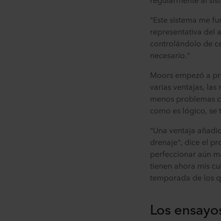
"Este sistema me fu
representativa del 
controlándolo de c
necesario."
Moors empezó a pres
varias ventajas, las
menos problemas cau
como es lógico, se 
"Una ventaja añadid
drenaje", dice el p
perfeccionar aún má
tienen ahora mis cu
temporada de los q
Los ensayo