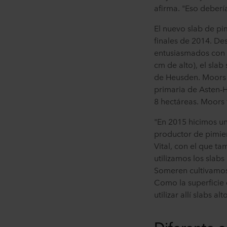
afirma. "Eso deberí
El nuevo slab de p
finales de 2014. De
entusiasmados con s
cm de alto), el slab
de Heusden. Moors u
primaria de Asten-H
8 hectáreas. Moors t
"En 2015 hicimos un
productor de pimien
Vital, con el que t
utilizamos los slab
Someren cultivamos p
Como la superficie 
utilizar allí slabs alt
Diferente e