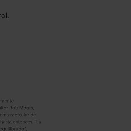
ol,
almente
cultor Rob Moors,
tema radicular de
 hasta entonces. "La
equilibrado",