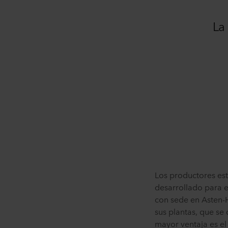
La
Los productores es
desarrollado para e
con sede en Asten-H
sus plantas, que se 
mayor ventaja es el