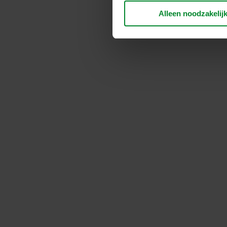
verwerken persoonsgegevens 
Alleen noodzakelij
plaatsen. Informatie over uw
analysepartners. Zij kunnen 
die zij hebben verzameld op 
derde landen, waaronder de 
plaatsvindt, ondanks dat het 
Hieronder vindt u meer infor
cookie plaatst, links naar he
opgeslagen. Indien u niet wi
cookiemelding die u te zien k
doeleinden cookies mogen wo
U kunt uw toestemming op elk
Over ons gebruik van cookie
in onze
Privacy statements
voor uw persoonsgegevens.