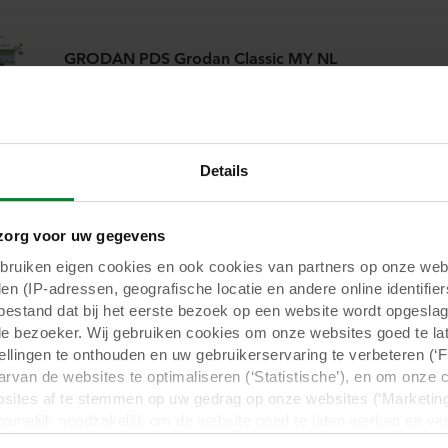
GRODAN PDS Grodan Classic MY NL
GRODAN PDS Grodan Classic NL
Details
org voor uw gegevens
GRODAN PDS Grodan Master NL
uiken eigen cookies en ook cookies van partners op onze webs
en (IP-adressen, geografische locatie en andere online identifier
tbestand dat bij het eerste bezoek op een website wordt opgesla
de bezoeker. Wij gebruiken cookies om onze websites goed te la
GRODAN PDS Grodan Master Dry NL
tellingen te onthouden en uw gebruikerservaring te verbeteren (‘
arvan de websites te optimaliseren (‘Statistische’), en om onze 
sites af te stemmen op uw gedrag op onze websites (‘Marketing
n namelijk noodzakelijk om de website goed te laten werken en v
 voor het doel waarvoor deze persoonsgegevens worden ingevul
GRODAN PDS Grodan Master 10 Hoog NL