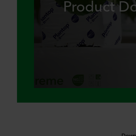
Product D
Down