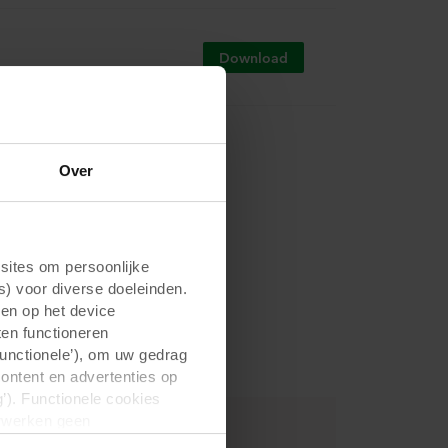
Download
Download
Over
Download
ites om persoonlijke
s) voor diverse doeleinden.
gen op het device
ten functioneren
Download
Functionele’), om uw gedrag
content en advertenties op
’). Functionele cookies
erwerken geen
d. Niet-functionele cookies
Download