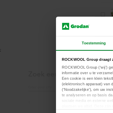
Toestemming
;
ROCKWOOL Group draagt z
ROCKWOOL Group (‘wij’) gebr
Zoek een distributeur
informatie over u te verzamel
Een cookie is een klein teks
(elektronisch apparaat) van 
(‘Noodzakelijke’), om uw ins
te analyseren en op basis da
sociale media en externe web
0
plaatsen we altijd. Deze zij
persoonsgegevens anders dan