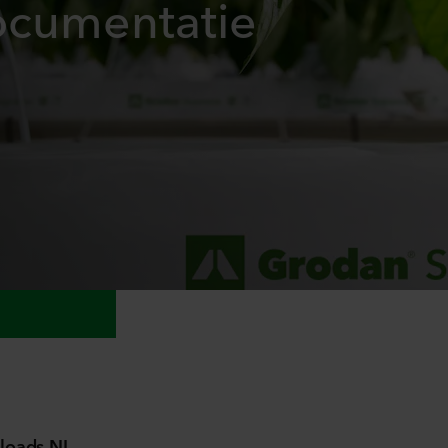
ocumentatie
loads NL