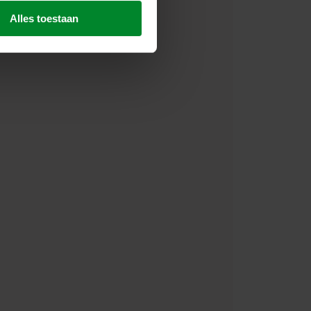
 voor wij deze cookies
Alles toestaan
 media-, advertentie- en
den aan hen is verstrekt of
estigd zijn in onveilige
Download
t deze gegevensoverdracht
 dat in de EU/EER.
elde informatie, wie elke
Download
okie op uw apparatuur wordt
dat aangeven in de
 bepalen voor welke
a cookies op onze websites.
raan de website te klikken.
rking van persoonsgegevens
ingsverantwoordelijke is