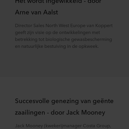
Het wordt ingewikkeld - door
rubriek ‘Over ons’, en over de verwerking van
Arne van Aalst
persoonsgegevens in onze
Privacy statements
. Daarin
staat ook welk specifiek ROCKWOOL-bedrijf de
verwerkingsverantwoordelijke is voor uw
Director Sales North West Europe van Koppert
persoonsgegevens.
geeft zijn visie op de ontwikkelingen met
betrekking tot biologische gewasbescherming
en natuurlijke bestuiving in de opkweek.
Succesvolle genezing van geënte
zaailingen - door Jack Mooney
Jack Mooney (kwekerijmanager Costa Group,