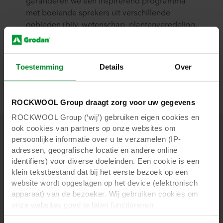
met boeiende sprekers uit verschillende
gebieden (bijv. wetenschap, plantenveredeling,
gewasspecialisten) die hun licht zullen laten
schijnen over de nieuwste ontwikkelingen op
het gebied van beheer wortelgebied.
Toestemming
Details
Over
ROCKWOOL Group draagt zorg voor uw gegevens
ROCKWOOL Group (‘wij’) gebruiken eigen cookies en
ook cookies van partners op onze websites om
persoonlijke informatie over u te verzamelen (IP-
adressen, geografische locatie en andere online
IPS Presentaties 2019
identifiers) voor diverse doeleinden. Een cookie is een
klein tekstbestand dat bij het eerste bezoek op een
website wordt opgeslagen op het device (elektronisch
apparaat) van de bezoeker. Wij gebruiken cookies om
onze websites goed te laten functioneren
(‘Noodzakelijke’), om uw instellingen te onthouden en uw