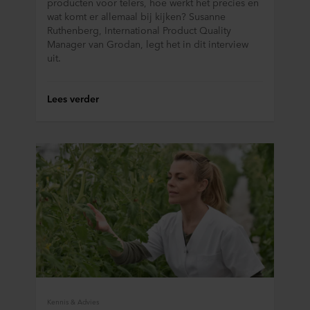
producten voor telers, hoe werkt het precies en
wijzigen door op het cookie-icoontje onderaan de website
wat komt er allemaal bij kijken? Susanne
te klikken.
Ruthenberg, International Product Quality
Manager van Grodan, legt het in dit interview
uit.
Over ons gebruik van cookies kunt u meer lezen in de
rubriek ‘Over ons’, en over de verwerking van
persoonsgegevens in onze
Privacy statements
. Daarin
Lees verder
staat ook welk specifiek ROCKWOOL-bedrijf de
verwerkingsverantwoordelijke is voor uw
persoonsgegevens.
Kennis & Advies