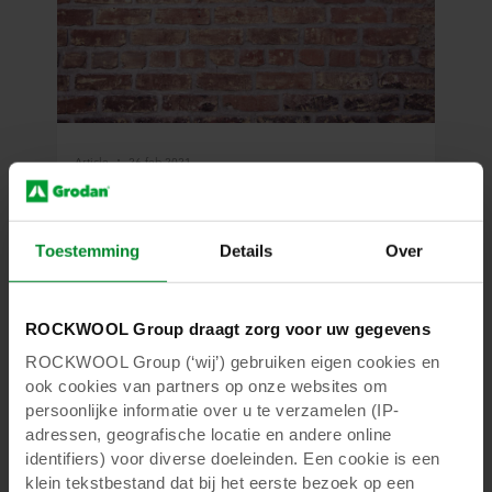
Article
26 feb 2021
Grodans recycling top-3 volgens
‘goeroe’ Tom Vitters
Toestemming
Details
Over
Goeroe’ Tom Vitters, Manager Recycling
EU/CEEEx bij Grodan over de hoogtepunten
van zijn Europese recyclingprogramma.
ROCKWOOL Group draagt zorg voor uw gegevens
ROCKWOOL Group (‘wij’) gebruiken eigen cookies en
Lees verder
ook cookies van partners op onze websites om
persoonlijke informatie over u te verzamelen (IP-
adressen, geografische locatie en andere online
identifiers) voor diverse doeleinden. Een cookie is een
klein tekstbestand dat bij het eerste bezoek op een