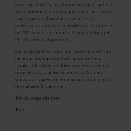
weet
proef gesteld. De afgelopen twee jaar hebben
de
ook
of
meest
we problemen moeten aanpakken, waaronder
gebruikt
uw
ideale
als
lagere productiesnelheden van onze
plaatselijke
oplossing
veiligheidsmaatregel
baksteenleveranciers en logistieke tekorten in
compostbedrijf
voor
tegen
het VK - d.w.z. de capaciteit van vrachtwagens
steenwol
thuistelers.
de
accepteert
en schepen is afgenomen.
spreiding
of
van
Gelukkig heeft Grodan een sterk netwerk van
u
ziekten
wilt
leveranciers waarmee we samenwerken.
en
er
Dankzij dit netwerk hebben we voorraden bij
potentiële
graag
onze verkooppunten kunnen voorkomen,
branden
mee
waardoor duizenden tonnen substraat niet op
die
beginnen,
kunnen
de vuilnisbelt belanden.
neem
uitbreken
dan
op
Tot de volgende keer,
contact
stortplaatsen
met
Tom
of
ons
in
op.
mijnen.
Contact