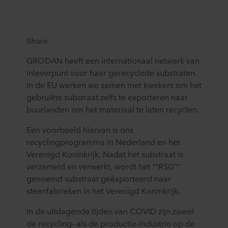
de
erosie
met
Europa
groeiperioden
steenwol
te
extra
accepteren
en
goed
voorkomen.
locaties
steenwol
extra
gereinigd
Steenwol
in
in
poreusheid
Share
en
wordt
Noordwest-
hun
en
ontsmet
gebruikt
GRODAN heeft een internationaal netwerk van
Europa
aanvoerstromen
watervasthoudend
is
als
en
en
vermogen.
inleverpunt voor haar gerecyclede substraten.
en
een
Noord-
vinden
In de EU werken we samen met kwekers om het
dat
alternatieve
Amerika
elk
gebruikte substraat zelfs te exporteren naar
alle
afdekking
in
jaar
wortels
buurlanden om het materiaal te laten recyclen.
om
ontwikkeling.
een
en
te
nieuwe
Een voorbeeld hiervan is ons
organisch
voorkomen
bestemming
materiaal
dat
recyclingprogramma in Nederland en het
voor
van
schadelijke
Verenigd Koninkrijk. Nadat het substraat is
duizenden
de
geuren
verzameld en verwerkt, wordt het ""RSG""
tonnen
vorige
de
genoemd substraat geëxporteerd naar
steenwol.
oogst
plaatselijke
Als
steenfabrieken in het Verenigd Koninkrijk.
verwijderd
bevolking
u
zijn.
bereiken.
niet
In de uitdagende tijden van COVID zijn zowel
Hergebruik
Het
zeker
de recycling- als de productie-industrie op de
is
wordt