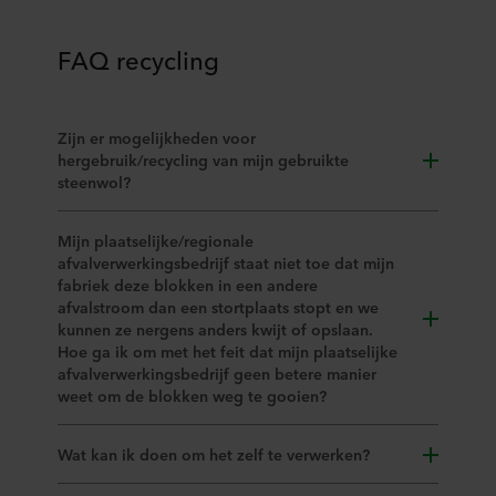
us
FAQ recycling
Zijn er mogelijkheden voor
hergebruik/recycling van mijn gebruikte
steenwol?
Mijn plaatselijke/regionale
afvalverwerkingsbedrijf staat niet toe dat mijn
fabriek deze blokken in een andere
afvalstroom dan een stortplaats stopt en we
kunnen ze nergens anders kwijt of opslaan.
Hoe ga ik om met het feit dat mijn plaatselijke
afvalverwerkingsbedrijf geen betere manier
weet om de blokken weg te gooien?
Wat kan ik doen om het zelf te verwerken?