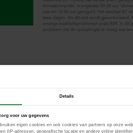
klimaatcomputer, is ongeveer 09:30 uur "donk
pas om 12:00 uur geregeld. Het resultaat EC sti
twee dagen. Als dit niet wordt gecontroleerd, k
ernstige kwaliteitsproblemen zoals BER. In dit 
probleem dat de cycluslengte te vroeg was ter
t een ander voorbeeld van hoe de cycluslengte de EC verversi
de cycluslengte te kort, wat resulteert in een te late drain.
Details
org voor uw gegevens
uiken eigen cookies en ook cookies van partners op onze webs
en (IP-adressen, geografische locatie en andere online identifier