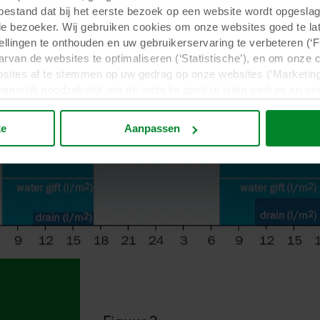
tbestand dat bij het eerste bezoek op een website wordt opgesla
de bezoeker. Wij gebruiken cookies om onze websites goed te la
tellingen te onthouden en uw gebruikerservaring te verbeteren (‘
arvan de websites te optimaliseren (‘Statistische’), en om onze 
sites af te stemmen op uw gedrag op onze websites (‘Marketing
n namelijk noodzakelijk om de website goed te laten werken en v
 voor het doel waarvoor deze persoonsgegevens worden ingevul
buiten uw zichtsveld. Daarom vragen wij altijd uw toestemming
ke
Aanpassen
 gebruik van onze websites kan worden verstrekt aan onze social
deze gegevens combineren met andere informatie die in het verle
basis van uw gebruik van hun diensten. Deze partners kunnen gev
Verenigde Staten. Door cookies te accepteren, erkent u ook da
beschermingsniveau in het derde land mogelijk niet gelijk is aan
matie over de doeleinden, algemene beschrijvingen van de verzam
t privacybeleid van onze potentiële partners en hoe lang elke co
lt dat onze website cookies op uw computer kan opslaan, kunt u 
rijgt bij het eerste bezoek aan onze website. U kunt verder zelf
rden gebruikt en dus informatie over u mag worden verwerkt vi