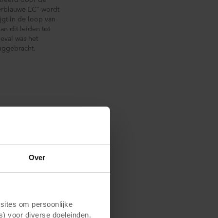
erblauwe EC" wordt
jgt in de loop van
an dit leiden tot
geval was het
uggebracht.
ng van de mat kan
Over
ites om persoonlijke
s) voor diverse doeleinden.