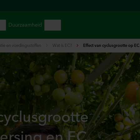
gatie en voedingsstoffen
Wat is EC?
Effect van cyclusgrootte op EC 
 cyclusgrootte
ersing en EC