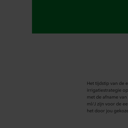
U kunt uw toestemming op elk
Over ons gebruik van cookie
in onze
Privacy statements
voor uw persoonsgegevens.
Het tijdstip van de 
irrigatiestrategie 
met de afname van 
ml/J zijn voor de ee
het door jou gekoz