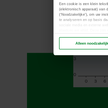
Een cookie is een klein teks
(elektronisch apparaat) van 
(‘Noodzakelijke’), om uw ins
te analyseren en op basis da
sociale media en externe web
plaatsen we altijd. Deze zij
persoonsgegevens anders dan
verwerken persoonsgegevens 
Alleen noodzakelij
plaatsen. Informatie over uw
analysepartners. Zij kunnen 
die zij hebben verzameld op 
derde landen, waaronder de 
plaatsvindt, ondanks dat het 
Hieronder vindt u meer infor
cookie plaatst, links naar he
opgeslagen. Indien u niet wi
cookiemelding die u te zien k
doeleinden cookies mogen wo