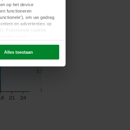
gen op het device
ten functioneren
Functionele’), om uw gedrag
content en advertenties op
’). Functionele cookies
erwerken geen
d. Niet-functionele cookies
 voor wij deze cookies
Alles toestaan
 media-, advertentie- en
den aan hen is verstrekt of
estigd zijn in onveilige
t deze gegevensoverdracht
 dat in de EU/EER.
elde informatie, wie elke
okie op uw apparatuur wordt
dat aangeven in de
 bepalen voor welke
a cookies op onze websites.