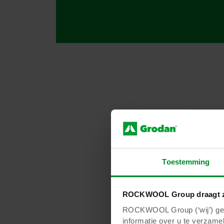
Figuur 2 illustreer
beïnvloeden. Hier is 
Toestemming
ROCKWOOL Group draagt z
ROCKWOOL Group (‘wij’) gebr
informatie over u te verzamel