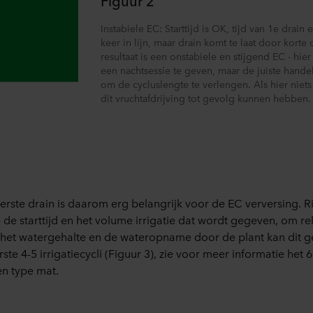
Figuur 2
 moment intrekken of wijzigen door op het cookie-icoontje onde
Instabiele EC: Starttijd is OK, tijd van 1e drain
s kunt u meer lezen in de rubriek ‘Over ons’, en over de verwe
keer in lijn, maar drain komt te laat door korte 
. Daarin staat ook welk specifiek ROCKWOOL-bedrijf de verwerk
resultaat is een onstabiele en stijgend EC - hie
een nachtsessie te geven, maar de juiste hande
om de cycluslengte te verlengen. Als hier niet
dit vruchtafdrijving tot gevolg kunnen hebben.
eerste drain is daarom erg belangrijk voor de EC verversing. Ri
op de starttijd en het volume irrigatie dat wordt gegeven, om 
het watergehalte en de wateropname door de plant kan dit ge
rste 4-5 irrigatiecycli (Figuur 3), zie voor meer informatie het 
en type mat.