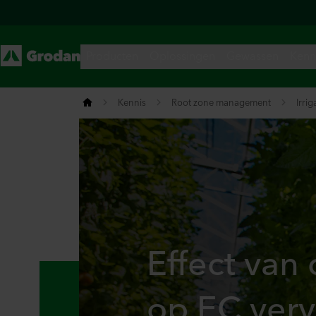
Kennis
Root zone management
Irri
Effect van
op EC verv