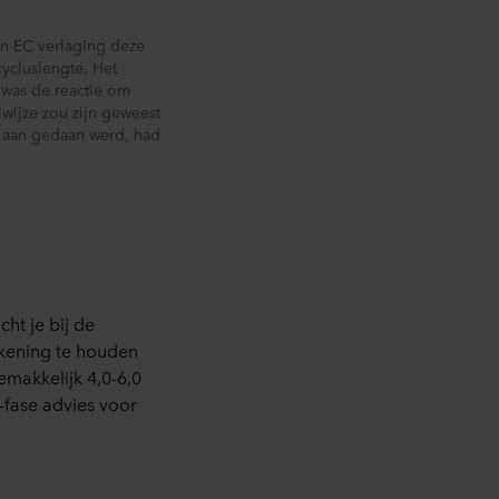
raan de website te klikken.
 en EC verlaging deze
rking van persoonsgegevens
cycluslengte. Het
ingsverantwoordelijke is
r was de reactie om
lwijze zou zijn geweest
s aan gedaan werd, had
cht je bij de
rekening te houden
makkelijk 4,0-6,0
6-fase advies voor