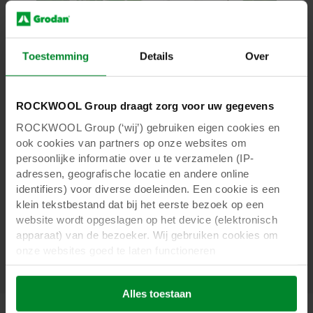
Toestemming
Details
Over
ROCKWOOL Group draagt zorg voor uw gegevens
ROCKWOOL Group (‘wij’) gebruiken eigen cookies en
ook cookies van partners op onze websites om
persoonlijke informatie over u te verzamelen (IP-
adressen, geografische locatie en andere online
identifiers) voor diverse doeleinden. Een cookie is een
klein tekstbestand dat bij het eerste bezoek op een
website wordt opgeslagen op het device (elektronisch
apparaat) van de bezoeker. Wij gebruiken cookies om
onze websites goed te laten functioneren
(‘Noodzakelijke’), om uw instellingen te onthouden en uw
gebruikerservaring te verbeteren (‘Functionele’), om uw
Alles toestaan
gedrag te analyseren en op basis daarvan de websites te
optimaliseren (‘Statistische’), en om onze content en