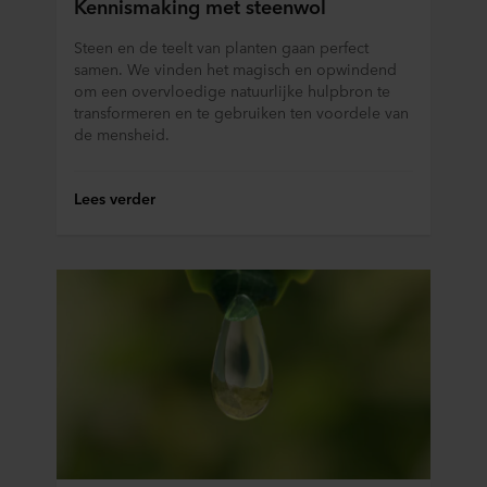
Kennismaking met steenwol
staat ook welk specifiek ROCKWOOL-bedrijf de
verwerkingsverantwoordelijke is voor uw
Steen en de teelt van planten gaan perfect
persoonsgegevens.
samen. We vinden het magisch en opwindend
om een overvloedige natuurlijke hulpbron te
transformeren en te gebruiken ten voordele van
de mensheid.
Lees verder