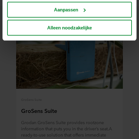
advertenties op sociale media en externe websites af te
Aanpassen
stemmen op uw gedrag op onze websites (‘Marketing’).
Functionele cookies plaatsen we altijd. Deze zijn namelijk
noodzakelijk om de website goed te laten werken en
Alleen noodzakelijke
verwerken geen persoonsgegevens anders dan voor het
doel waarvoor deze persoonsgegevens worden ingevuld.
Niet-functionele cookies verwerken persoonsgegevens
buiten uw zichtsveld. Daarom vragen wij altijd uw
toestemming voor wij deze cookies plaatsen. Informatie
over uw gebruik van onze websites kan worden verstrekt
aan onze social media-, advertentie- en analysepartners.
Zij kunnen deze gegevens combineren met andere
informatie die in het verleden aan hen is verstrekt of die
zij hebben verzameld op basis van uw gebruik van hun
GroSens Suite
diensten. Deze partners kunnen gevestigd zijn in
onveilige derde landen, waaronder de Verenigde Staten.
GroSens Suite
Door cookies te accepteren, erkent u ook dat deze
Grodan GroSens Suite provides rootzone
gegevensoverdracht plaatsvindt, ondanks dat het
information that puts you in the driver’s seat.A
beschermingsniveau in het derde land mogelijk niet gelijk
ready-to-use solution that offers immediate
is aan dat in de EU/EER.