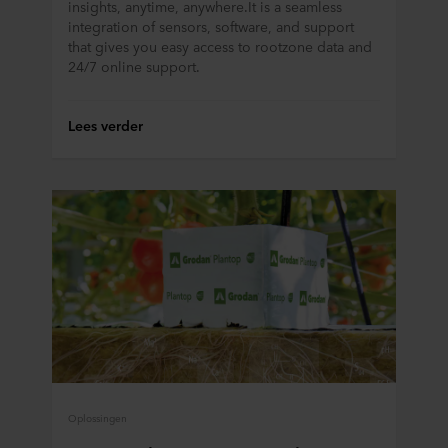
insights, anytime, anywhere.It is a seamless
integration of sensors, software, and support
Hieronder vindt u meer informatie over de doeleinden,
that gives you easy access to rootzone data and
algemene beschrijvingen van de verzamelde informatie,
24/7 online support.
wie elke cookie plaatst, links naar het privacybeleid van
onze potentiële partners en hoe lang elke cookie op uw
apparatuur wordt opgeslagen. Indien u niet wilt dat onze
Lees verder
website cookies op uw computer kan opslaan, kunt u dat
aangeven in de cookiemelding die u te zien krijgt bij het
eerste bezoek aan onze website. U kunt verder zelf
bepalen voor welke doeleinden cookies mogen worden
gebruikt en dus informatie over u mag worden verwerkt
via cookies op onze websites.
U kunt uw toestemming op elk moment intrekken of
wijzigen door op het cookie-icoontje onderaan de website
te klikken.
Over ons gebruik van cookies kunt u meer lezen in de
rubriek ‘Over ons’, en over de verwerking van
Oplossingen
persoonsgegevens in onze
Privacy statements
. Daarin