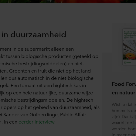
 in duurzaamheid
oment in de supermarkt alleen een
t tussen biologische producten (geteeld op
emische bestrijdingsmiddelen) en niet-
en. Groenten en fruit die niet op het land
len dus automatisch in de niet-biologische
Food Forw
 gek. Een tomaat uit een hightech kas in
en natuur
jk op een hele natuurlijke, duurzame wijze
emische bestrijdingsmiddelen. De hightech
Wist je dat 
oorlopers op het gebied van duurzaamheid, als
hommels de 
zei Sander van Golberdinge, Public Affair
zijn? Dankzi
, in een
eerder interview
.
waarbij de h
worden homm
in meer dan