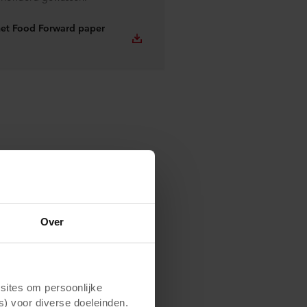
et Food Forward paper
teerde Peter Maes,
g bij Koppert
twikkelingen die hij
dit moment zijn
Over
t de vraag: hoe
ënt, duurzaam,
 verbouwen, met
le biologie? We
ites om persoonlijke
id en de
s) voor diverse doeleinden.