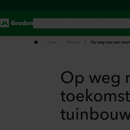
Over
Nieuws
Op weg naar een weer
Op weg n
toekomst
tuinbouw