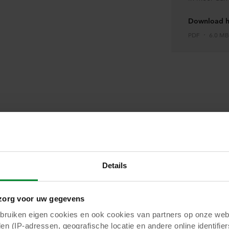
Download h
PDF
6.0 MB
In datzelfde interview reflec
Director Corporate Marketin
Biological Systems, op de on
ziet in de hightech kas: “Op 
Details
telers steeds meer bezig me
kunnen we voedsel zo effici
effectief en lekker mogelijk
org voor uw gegevens
minimale chemie en maxima
uiken eigen cookies en ook cookies van partners op onze webs
zien hierbij dat de gezondhe
blic Affairs Manager at Grodan
en (IP-adressen, geografische locatie en andere online identifier