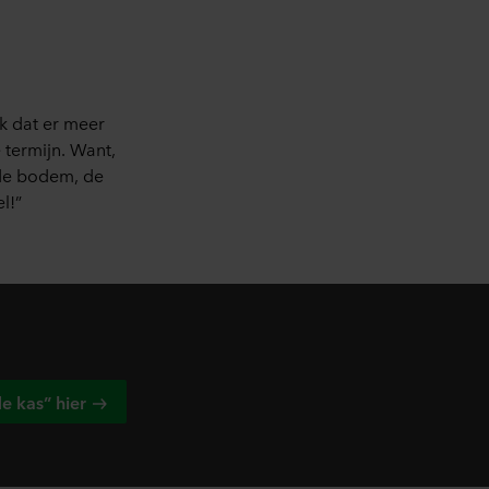
raan de website te klikken.
rking van persoonsgegevens
ingsverantwoordelijke is
k dat er meer
termijn. Want,
r de bodem, de
l!”
e kas” hier