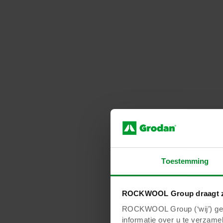
Toestemming
ROCKWOOL Group draagt z
ROCKWOOL Group (‘wij’) gebr
Sander van Golberinge, Pu
informatie over u te verzamel