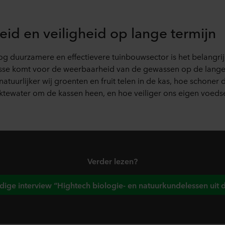
 moment intrekken of wijzigen door op het cookie-icoontje onde
s kunt u meer lezen in de rubriek ‘Over ons’, en over de verwe
id en veiligheid op lange termijn
. Daarin staat ook welk specifiek ROCKWOOL-bedrijf de verwerk
 duurzamere en effectievere tuinbouwsector is het belangrij
esse komt voor de weerbaarheid van de gewassen op de lange 
natuurlijker wij groenten en fruit telen in de kas, hoe schone
tewater om de kassen heen, en hoe veiliger ons eigen voedse
Verder lezen?
edige interview “Hightech biologie- en natuurkundelessen uit d