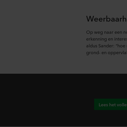
U kunt uw toestemming op elk
Over ons gebruik van cookie
Weerbaarhe
in onze
Privacy statements
voor uw persoonsgegevens.
Op weg naar een nog
erkenning en inter
aldus Sander: “hoe 
grond- en oppervlak
Lees het voll