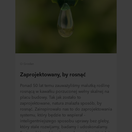
plików cookie można znaleźć w rozdziale „Informacje”,
zaś na temat przetwarzania przez nas danych
osobowych w
Polityce prywatności
, gdzie określono
między innymi, która konkretnie spółka ROCKWOOL jest
administratorem Twoim danych osobowych.
O Grodan
Zaprojektowany, by rosnąć
Ponad 50 lat temu zauważyliśmy malutką roślinę
rosnącą w kawałku porzuconej wełny skalnej na
placu budowy. Tak jak zostało to
zaprojektowane, natura znalazła sposób, by
rosnąć. Zainspirowało nas to do zaprojektowania
systemu, który będzie to wspierał -
inteligentniejszego sposobu uprawy bez gleby,
który stale rozwijamy, badamy i udoskonalamy.