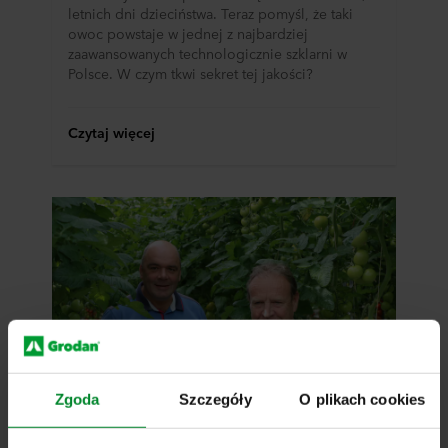
letnich dni dzieciństwa. Teraz pomyśl, że taki
owoc powstaje w jednej z najbardziej
zaawansowanych technologicznie szklarni w
Polsce. W czym tkwi sekret tej jakości?
Czytaj więcej
Zgoda
Szczegóły
O plikach cookies
Industrial - Other
30 cze 2022