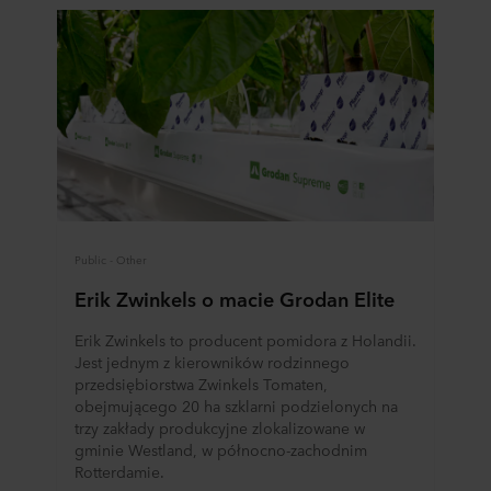
Więcej informacji na temat korzystania przez nas z
plików cookie można znaleźć w rozdziale „Informacje”,
zaś na temat przetwarzania przez nas danych
osobowych w
Polityce prywatności
, gdzie określono
między innymi, która konkretnie spółka ROCKWOOL jest
administratorem Twoim danych osobowych.
Public - Other
Erik Zwinkels o macie Grodan Elite
Erik Zwinkels to producent pomidora z Holandii.
Jest jednym z kierowników rodzinnego
przedsiębiorstwa Zwinkels Tomaten,
obejmującego 20 ha szklarni podzielonych na
trzy zakłady produkcyjne zlokalizowane w
gminie Westland, w północno-zachodnim
Rotterdamie.