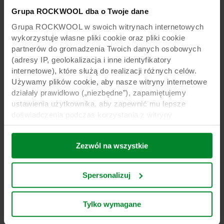
Szklarnie Saveurs d'Iroise, nowe
Grupa ROCKWOOL dba o Twoje dane
podejście techniczne
Grupa ROCKWOOL w swoich witrynach internetowych
Szklarniami Saveurs d'Iroise zarządzają François
wykorzystuje własne pliki cookie oraz pliki cookie
Pouliquen i Éric Séguillon, a ich produkty
partnerów do gromadzenia Twoich danych osobowych
można znaleźć w niemal całej gamie produktów
(adresy IP, geolokalizacja i inne identyfikatory
grupy Savéol. W związku z obecną sytuacją
internetowe), które służą do realizacji różnych celów.
ekonomiczną, poszukiwanie rozwiązań
Używamy plików cookie, aby nasze witryny internetowe
pomagających kontrolować koszty produkcji ma
działały prawidłowo („niezbędne”), zapamiętujemy
wpływ na wybory techniczne firmy.
ustawienia użytkownika, aby zapewnić mu lepsze
doświadczenia podczas korzystania z witryny
(„funkcjonalne”), analizujemy jego zachowanie w celu
Czytaj więcej
optymalizacji witryn („statystyczne”) oraz
Zezwól na wszystkie
ukierunkowujemy nasze treści i reklamy w mediach
społecznościowych i zewnętrznych witrynach
internetowych na podstawie zachowania użytkownika na
Spersonalizuj
naszych stronach („marketingowe”). Informacje o Twoim
korzystaniu z naszych witryn internetowych mogą być
ujawniane naszym partnerom zajmującym się mediami
Tylko wymagane
społecznościowymi, reklamą i analityką. Nasi partnerzy