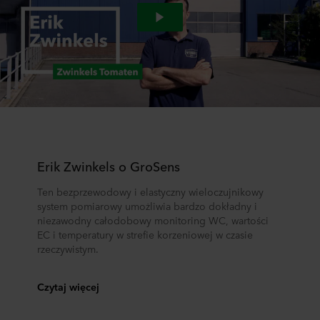
Erik Zwinkels o GroSens
Ten bezprzewodowy i elastyczny wieloczujnikowy
system pomiarowy umożliwia bardzo dokładny i
niezawodny całodobowy monitoring WC, wartości
EC i temperatury w strefie korzeniowej w czasie
rzeczywistym.
Czytaj więcej