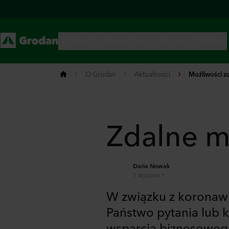
O Grodan
Aktualności
Możliwości z
Zdalne m
Daria Nowak
1 stycznia 1
W związku z koronawir
Państwo pytania lub 
wsparcia biznesowego 