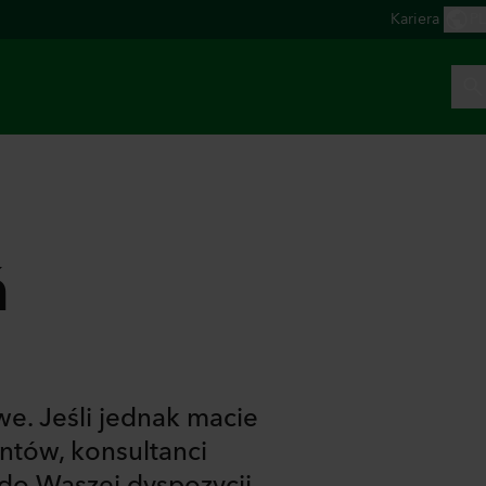
ń
we. Jeśli jednak macie
ntów, konsultanci
do Waszej dyspozycji.