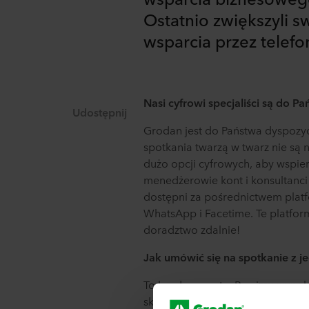
Ostatnio zwiększyli s
wsparcia przez telefon
Nasi cyfrowi specjaliści są do P
Udostępnij
Grodan jest do Państwa dyspozyc
spotkania twarzą w twarz nie są n
dużo opcji cyfrowych, aby wspier
menedżerowie kont i konsultanc
dostępni za pośrednictwem platf
WhatsApp i Facetime. Te platform
doradztwo zdalnie!
Jak umówić się na spotkanie z j
To bardzo proste. Prosimy wypełn
skontaktuje się z Państwem jak n