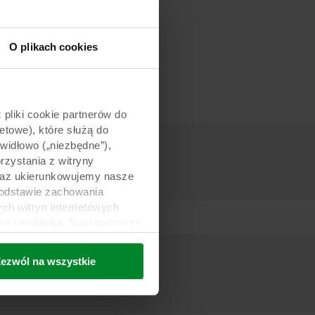
O plikach cookies
pliki cookie partnerów do
etowe), które służą do
awidłowo („niezbędne”),
zystania z witryny
 oraz ukierunkowujemy nasze
podstawie zachowania
ch witryn internetowych
i analityką. Nasi partnerzy
ości lub które zebrali w
trzecich, między innymi w
ezwól na wszystkie
nie danych oraz fakt, że