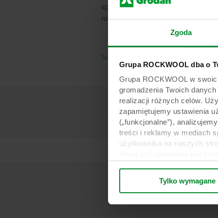
spotkanie. Oczywiście spotkanie 
niezobowiązujące. Pozdrawiamy 
Zgoda
Napisz do nas
Grupa ROCKWOOL dba o Tw
Grupa ROCKWOOL w swoich wit
gromadzenia Twoich danych os
realizacji różnych celów. Uż
zapamiętujemy ustawienia u
(„funkcjonalne”), analizujem
treści i reklamy w mediach 
użytkownika na naszych stro
mogą być ujawniane naszym 
biznesowi mogą łączyć te dan
ramach korzystania z ich us
Tylko wymagane
Stanach Zjednoczonych, a akc
poziom ochrony w kraju trz