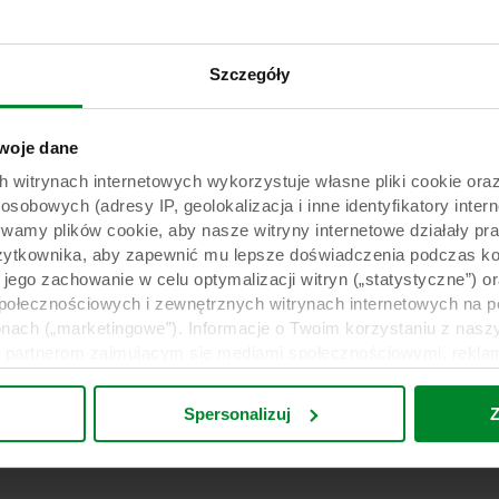
doradcze jest całkowicie bezpłatne i
i czekamy na kontakt!
Szczegóły
oje dane
rynach internetowych wykorzystuje własne pliki cookie oraz 
obowych (adresy IP, geolokalizacja i inne identyfikatory intern
ywamy plików cookie, aby nasze witryny internetowe działały pr
żytkownika, aby zapewnić mu lepsze doświadczenia podczas kor
y jego zachowanie w celu optymalizacji witryn („statystyczne”)
społecznościowych i zewnętrznych witrynach internetowych na 
nach („marketingowe”). Informacje o Twoim korzystaniu z naszy
partnerom zajmującym się mediami społecznościowymi, reklamą 
e z innymi informacjami, które zostały im przekazane w przeszł
ług. Partner może mieć siedzibę w niezabezpieczonych krajach 
Spersonalizuj
Z
eptując pliki cookie przyjmujesz do wiadomości takie przesyła
ecim może nie być taki sam jak w UE/EOG.