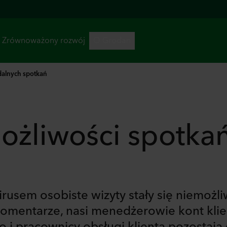
dalnych spotkań
ożliwości spotka
usem osobiste wizyty stały się niemożli
komentarze, nasi menedżerowie kont klie
i pracownicy obsługi klienta pozostają 