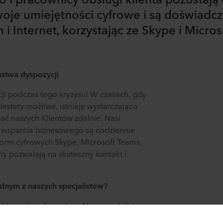
woje umiejętności cyfrowe i są doświadc
 i Internet, korzystając ze Skype i Micro
aństwa dyspozycji
ji podczas tego kryzysu! W czasach, gdy
iestety możliwe, istnieje wystarczająco
ać naszych Klientów zdalnie. Nasi
i wsparcia biznesowego są codziennie
orm cyfrowych Skype, Microsoft Teams,
y pozwalają na skuteczny kontakt i
ednym z naszych specjalistów?
ić poniższy formularz. Nasz specjalista
ajszybciej w celu umówienia się na wideo