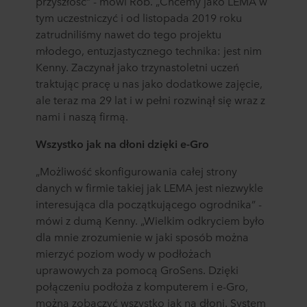
przyszłość” - mówi Rob. „Chcemy jako LEMA w
tym uczestniczyć i od listopada 2019 roku
zatrudniliśmy nawet do tego projektu
młodego, entuzjastycznego technika: jest nim
Kenny. Zaczynał jako trzynastoletni uczeń
traktując pracę u nas jako dodatkowe zajęcie,
ale teraz ma 29 lat i w pełni rozwinął się wraz z
nami i naszą firmą.
Wszystko jak na dłoni dzięki e-Gro
„Możliwość skonfigurowania całej strony
danych w firmie takiej jak LEMA jest niezwykle
interesująca dla początkującego ogrodnika” -
mówi z dumą Kenny. „Wielkim odkryciem było
dla mnie zrozumienie w jaki sposób można
mierzyć poziom wody w podłożach
uprawowych za pomocą GroSens. Dzięki
połączeniu podłoża z komputerem i e-Gro,
można zobaczyć wszystko jak na dłoni. System