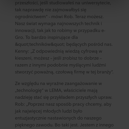
przeszłości, jeśli studiowałeś na uniwersytecie,
zebrali w ramach korzystania z ich usług. Partner może
tak naprawdę nie zajmowałbyś się
mieć siedzibę w niezabezpieczonych krajach trzecich,
ogrodnictwem” - mówi Rob. Teraz możesz.
między innymi w Stanach Zjednoczonych, a akceptując
Nasz świat wymaga najnowszych technik i
pliki cookie przyjmujesz do wiadomości takie przesyłanie
innowacji, tak jak to robimy w przypadku e-
danych oraz fakt, że poziom ochrony w kraju trzecim
Gro. To bardzo inspirujące dla
może nie być taki sam jak w UE/EOG.
&quot;techników&quot; będących pośród nas.
Kenny: „Z odpowiednią wiedzą cyfrową w
Poniżej można znaleźć więcej informacji na temat celów
kieszeni, możesz – jeśli zrobisz to dobrze –
gromadzenia informacji, ogólne opisy gromadzonych
informacji, kto ustanawia poszczególne pliki cookie, linki
razem z innymi podobnie myślącymi ludźmi
do polityki prywatności naszych potencjalnych partnerów
stworzyć poważną, czołową firmę w tej branży”.
oraz czas przechowywania każdego pliku cookie na
Ze względu na wyraźne zaangażowanie w
urządzeniach końcowych. To Ty decydujesz, w jakich
celach nasze witryny internetowe mogą wykorzystywać
„technologię” w LEMA, właściciele mają
pliki cookie, a tym samym przetwarzać informacje o
nadzieję stać się przykładem przyszłych upraw.
Tobie za pośrednictwem plików cookie.
Rob: „Poprzez nasz sposób pracy chcemy, aby
jak najwięcej młodych ludzi było
W dowolnej chwili możesz wycofać swoją zgodę w
entuzjastycznie nastawionych do naszego
deklaracji dotyczącej plików cookie w naszej witrynie.
pięknego zawodu. Bo taki jest. Jestem z innego
Więcej informacji na temat korzystania przez nas z