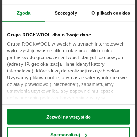
Stosowane produkty & Powiązane
Zgoda
Szczegóły
O plikach cookies
studia przypadku
Grupa ROCKWOOL dba o Twoje dane
Grupa ROCKWOOL w swoich witrynach internetowych
wykorzystuje własne pliki cookie oraz pliki cookie
partnerów do gromadzenia Twoich danych osobowych
(adresy IP, geolokalizacja i inne identyfikatory
internetowe), które służą do realizacji różnych celów.
Używamy plików cookie, aby nasze witryny internetowe
działały prawidłowo („niezbędne”), zapamiętujemy
ustawienia użytkownika, aby zapewnić mu lepsze
doświadczenia podczas korzystania z witryny
(„funkcjonalne”), analizujemy jego zachowanie w celu
optymalizacji witryn („statystyczne”) oraz
Silna i zrównoważona uprawa przez cały rok
Zezwól na wszystkie
ukierunkowujemy nasze treści i reklamy w mediach
Grodan Prestige
społecznościowych i zewnętrznych witrynach
internetowych na podstawie zachowania użytkownika na
Idealne podłoże dla producentów pomidora i
Spersonalizuj