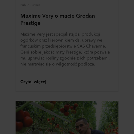
Public - Other
Tobie za pośrednictwem plików cookie.
Maxime Very o macie Grodan
W dowolnej chwili możesz wycofać swoją zgodę w
Prestige
deklaracji dotyczącej plików cookie w naszej witrynie.
Więcej informacji na temat korzystania przez nas z
Maxime Very jest specjalistą ds. produkcji
plików cookie można znaleźć w rozdziale „Informacje”,
ogórków oraz kierownikiem ds. uprawy we
zaś na temat przetwarzania przez nas danych
francuskim przedsiębiorstwie SAS Chavanne.
osobowych w
Polityce prywatności
, gdzie określono
Ceni sobie jakość maty Prestige, która pozwala
mu uprawiać rośliny zgodnie z ich potrzebami,
między innymi, która konkretnie spółka ROCKWOOL jest
nie martwiąc się o wilgotność podłoża.
administratorem Twoim danych osobowych.
Czytaj więcej