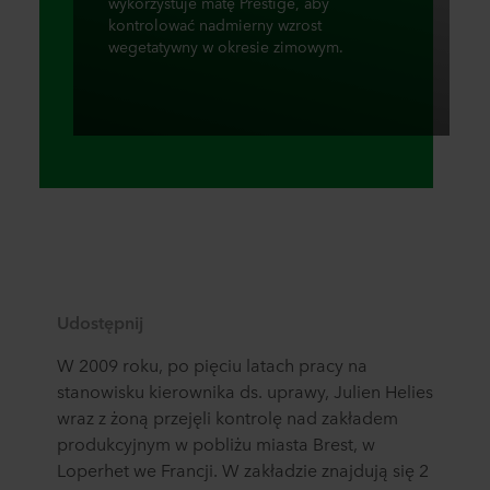
wykorzystuje matę Prestige, aby
kontrolować nadmierny wzrost
wegetatywny w okresie zimowym.
Udostępnij
W 2009 roku, po pięciu latach pracy na
stanowisku kierownika ds. uprawy, Julien Helies
wraz z żoną przejęli kontrolę nad zakładem
produkcyjnym w pobliżu miasta Brest, w
Loperhet we Francji. W zakładzie znajdują się 2