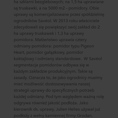
ha szklarni bezglebowych; na 1,5 ha uprawiane
są truskawki, a na 5000 m2 – pomidory. Obie
uprawy są komercjalizowane przez spółdzielnię
ogrodników Savéol. W 2013 roku właściciele
zdecydowali się powiększyć swój zakład do 2
ha uprawy truskawek i 1,3 ha uprawy
pomidora. Małżeństwo uprawia cztery
odmiany pomidora: pomidor typu Pigeon
Heart, pomidor gałązkowy, pomidor
koktajlowy i odmiany standardowe. W Savéol
segmentacja pomidorów odbywa się w
każdym zakładzie produkcyjnym. Takie są
zasady. Oznacza to, że jako ogrodnicy musimy
mieć możliwość dostosowywania naszej
strategii uprawy do specyficznych potrzeb
każdej odmiany. Pod tym względem ważną rolę
odgrywa również jakość podłoża. Jako
kierownik ds. uprawy, Julien Helies używał już
podłoży z wełny kamiennej firmy Grodan.