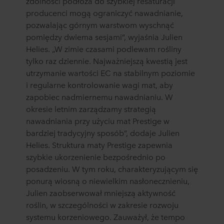
zdolności podłoża do szybkiej resaturacji
producenci mogą ograniczyć nawadnianie,
pozwalając górnym warstwom wyschnąć
pomiędzy dwiema sesjami”, wyjaśnia Julien
Helies. „W zimie czasami podlewam rośliny
tylko raz dziennie. Najważniejszą kwestią jest
utrzymanie wartości EC na stabilnym poziomie
i regularne kontrolowanie wagi mat, aby
zapobiec nadmiernemu nawadnianiu. W
okresie letnim zarządzamy strategią
nawadniania przy użyciu mat Prestige w
bardziej tradycyjny sposób”, dodaje Julien
Helies. Struktura maty Prestige zapewnia
szybkie ukorzenienie bezpośrednio po
posadzeniu. W tym roku, charakteryzującym się
ponurą wiosną o niewielkim nasłonecznieniu,
Julien zaobserwował mniejszą aktywność
roślin, w szczególności w zakresie rozwoju
systemu korzeniowego. Zauważył, że tempo