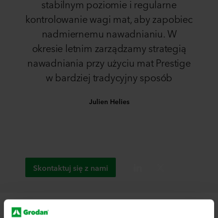
stabilnym poziomie i regularne
kontrolowanie wagi mat, aby zapobiec
nadmiernemu nawadnianiu. W
okresie letnim zarządzamy strategią
nawadniania przy użyciu mat Prestige
w bardziej tradycyjny sposób
Julien Helies
Skontaktuj się z nami