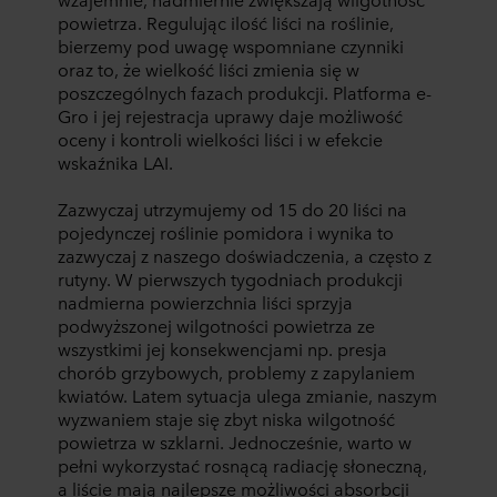
powietrza. Regulując ilość liści na roślinie,
bierzemy pod uwagę wspomniane czynniki
oraz to, że wielkość liści zmienia się w
poszczególnych fazach produkcji. Platforma e-
Gro i jej rejestracja uprawy daje możliwość
oceny i kontroli wielkości liści i w efekcie
wskaźnika LAI.
Zazwyczaj utrzymujemy od 15 do 20 liści na
pojedynczej roślinie pomidora i wynika to
zazwyczaj z naszego doświadczenia, a często z
rutyny. W pierwszych tygodniach produkcji
nadmierna powierzchnia liści sprzyja
podwyższonej wilgotności powietrza ze
wszystkimi jej konsekwencjami np. presja
chorób grzybowych, problemy z zapylaniem
kwiatów. Latem sytuacja ulega zmianie, naszym
wyzwaniem staje się zbyt niska wilgotność
powietrza w szklarni. Jednocześnie, warto w
pełni wykorzystać rosnącą radiację słoneczną,
a liście mają najlepsze możliwości absorbcji