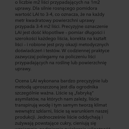
o liczbie m2 liści przypadających na 1m2
uprawy. Dla silnie rosnącego pomidora
wartość LAI to 3-4, co oznacza, że na każdy
metr kwadratowy powierzchni uprawy
przypada 3-4 m2 liści. Precyzyjne oznaczenie
LAI jest dość kłopotliwe – pomiar długości i
szerokości każdego liścia, korekta na kształt
liści – i robione jest przy okazji metodycznych
doświadczeń i testów. W codziennej praktyce
zazwyczaj polegamy na policzeniu liści
przypadających na roślinę lub powierzchnię
uprawy.
Ocena LAI wykonana bardzo precyzyjnie lub
metodą uproszczoną jest dla ogrodnika
szczególnie ważna. Liście są „fabryką”
asymilatów, na których nam zależy, liście
transpirują wodę i tym samym tworzą klimat
wewnątrz szklarni, liście są warunkiem naszej
produkcji. Jednocześnie liście oddychają i
zużywają powstające cukry, cieniują się
wzajemnie, nadmiernie zwiększają wilgotność