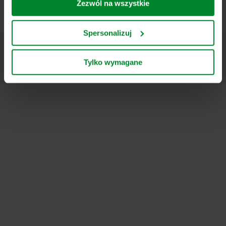
ich w nieprzemyślany sposób.
Zezwól na wszystkie
ukierunkowujemy nasze treści i reklamy w mediach
społecznościowych i zewnętrznych witrynach
internetowych na podstawie zachowania użytkownika na
Spersonalizuj
naszych stronach („marketingowe”). Informacje o Twoim
korzystaniu z naszych witryn internetowych mogą być
ujawniane naszym partnerom zajmującym się mediami
Tylko wymagane
społecznościowymi, reklamą i analityką. Nasi partnerzy
biznesowi mogą łączyć te dane z innymi informacjami,
które zostały im przekazane w przeszłości lub które
zebrali w ramach korzystania z ich usług. Partner może
mieć siedzibę w niezabezpieczonych krajach trzecich,
między innymi w Stanach Zjednoczonych, a akceptując
pliki cookie przyjmujesz do wiadomości takie przesyłanie
danych oraz fakt, że poziom ochrony w kraju trzecim
może nie być taki sam jak w UE/EOG.
Poniżej można znaleźć więcej informacji na temat celów
gromadzenia informacji, ogólne opisy gromadzonych
informacji, kto ustanawia poszczególne pliki cookie, linki
do polityki prywatności naszych potencjalnych partnerów