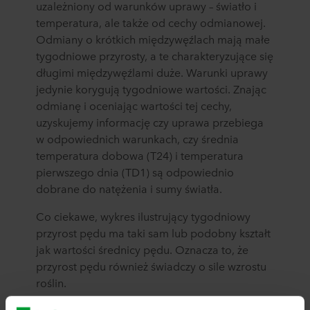
uzależniony od warunków uprawy – światło i
temperatura, ale także od cechy odmianowej.
Odmiany o krótkich międzywęźlach mają małe
tygodniowe przyrosty, a te charakteryzujące się
długimi międzywęźlami duże. Warunki uprawy
jedynie korygują tygodniowe wartości. Znając
odmianę i oceniając wartości tej cechy,
uzyskujemy informację czy uprawa przebiega
w odpowiednich warunkach, czy średnia
temperatura dobowa (T24) i temperatura
pierwszego dnia (TD1) są odpowiednio
dobrane do natężenia i sumy światła.
Co ciekawe, wykres ilustrujący tygodniowy
przyrost pędu ma taki sam lub podobny kształt
jak wartości średnicy pędu. Oznacza to, że
przyrost pędu również świadczy o sile wzrostu
roślin.