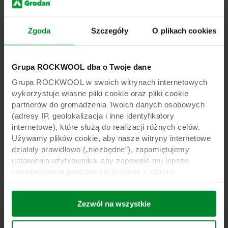
Ta cecha znalazła się w opisie uprawy również z
Zgoda
Szczegóły
O plikach cookies
powodów organizacyjnych – zaznaczając co
tydzień wysokość wierzchołka otrzymujemy na
sznurku odcinki przyrostów. Jednocześnie,
Grupa ROCKWOOL dba o Twoje dane
średnice pędu mierzymy, jak pamiętamy, przy
ubiegłotygodniowym znaczku. W efekcie jedna
Grupa ROCKWOOL w swoich witrynach internetowych
praca, a dwie cechy zostały odnotowane i
wykorzystuje własne pliki cookie oraz pliki cookie
partnerów do gromadzenia Twoich danych osobowych
można mówić o krzyżowej kontroli „średnica i
(adresy IP, geolokalizacja i inne identyfikatory
przyrost” siły wzrostu roślin.
internetowe), które służą do realizacji różnych celów.
Nie bez znaczenia jest również fakt, że
Używamy plików cookie, aby nasze witryny internetowe
działały prawidłowo („niezbędne”), zapamiętujemy
kontrolując tygodniowe przyrosty, dużo
ustawienia użytkownika, aby zapewnić mu lepsze
wcześniej wiemy, czy ilość sznurka na
doświadczenia podczas korzystania z witryny
haczykach wystarczy nam do końca sezonu
(„funkcjonalne”), analizujemy jego zachowanie w celu
optymalizacji witryn („statystyczne”) oraz
Zezwól na wszystkie
ukierunkowujemy nasze treści i reklamy w mediach
społecznościowych i zewnętrznych witrynach
internetowych na podstawie zachowania użytkownika na