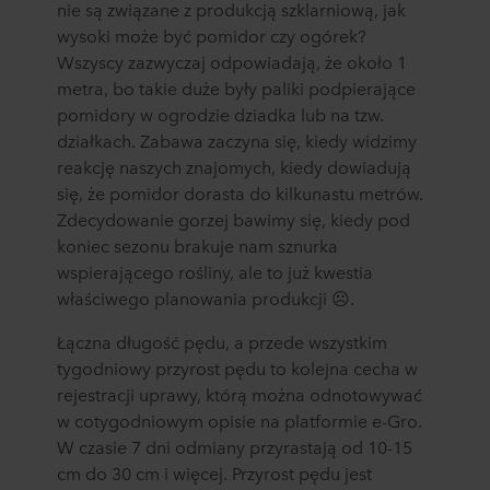
nie są związane z produkcją szklarniową, jak
wysoki może być pomidor czy ogórek?
Wszyscy zazwyczaj odpowiadają, że około 1
metra, bo takie duże były paliki podpierające
pomidory w ogrodzie dziadka lub na tzw.
działkach. Zabawa zaczyna się, kiedy widzimy
reakcję naszych znajomych, kiedy dowiadują
się, że pomidor dorasta do kilkunastu metrów.
Zdecydowanie gorzej bawimy się, kiedy pod
koniec sezonu brakuje nam sznurka
wspierającego rośliny, ale to już kwestia
właściwego planowania produkcji ☹.
Łączna długość pędu, a przede wszystkim
tygodniowy przyrost pędu to kolejna cecha w
rejestracji uprawy, którą można odnotowywać
w cotygodniowym opisie na platformie e-Gro.
W czasie 7 dni odmiany przyrastają od 10-15
cm do 30 cm i więcej. Przyrost pędu jest