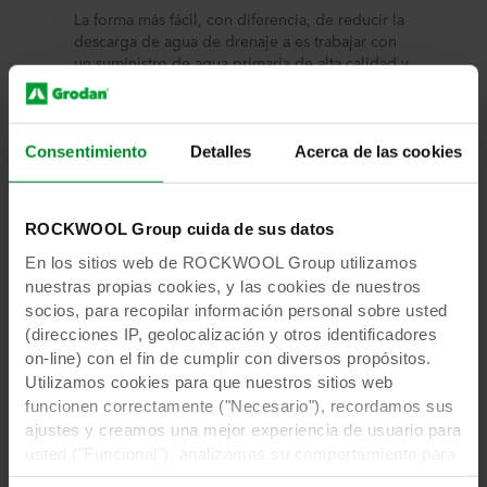
La forma más fácil, con diferencia, de reducir la
descarga de agua de drenaje a es trabajar con
un suministro de agua primaria de alta calidad y
volúmenes de drenaje bajos. El diseño de
sustratos y los conocimientos al respecto han
mejorado con los años.
Consentimiento
Detalles
Acerca de las cookies
Más información
ROCKWOOL Group cuida de sus datos
En los sitios web de ROCKWOOL Group utilizamos
nuestras propias cookies, y las cookies de nuestros
socios, para recopilar información personal sobre usted
(direcciones IP, geolocalización y otros identificadores
on-line) con el fin de cumplir con diversos propósitos.
Utilizamos cookies para que nuestros sitios web
funcionen correctamente ("Necesario"), recordamos sus
ajustes y creamos una mejor experiencia de usuario para
usted ("Funcional"), analizamos su comportamiento para
optimizar los sitios web ("Estadística") y segmentamos