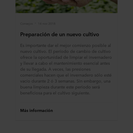
equipo. Los fines para los cuales nuestros sitios web
pueden utilizar cookies y, por tanto, procesar información
sobre usted a través de cookies, es decisión suya.
Consejos
14 nov 2018
Puede retirar su consentimiento o cambiarlo en cualquier
Preparación de un nuevo cultivo
momento haciendo clic en el icono de cookies situado en
la parte inferior del sitio web. Lea más sobre el uso que
Es importante dar el mejor comienzo posible al
hacemos de nuestras cookies en la sección «Acerca de»
nuevo cultivo. El período de cambio de cultivo
y sobre cómo tratamos los datos personales en
ofrece la oportunidad de limpiar el invernadero
nuestra
Declaración de privacidad
, incluyendo qué
y llevar a cabo el mantenimiento esencial antes
empresa específica de ROCKWOOL es la responsable
de su llegada. A veces, las presiones
del tratamiento de sus datos personales.
comerciales hacen que el invernadero sólo esté
vacío durante 2 ó 3 semanas. Sin embargo, una
buena limpieza durante este periodo será
beneficiosa para el cultivo siguiente.
Más información