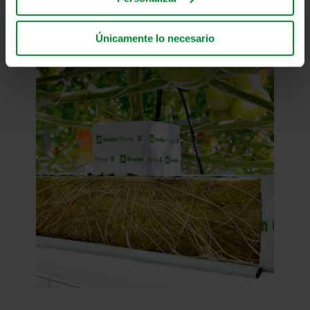
divulgarse a nuestros socios de redes sociales,
publicidad y análisis. Nuestros socios comerciales
pueden combinar estos datos con otra información que
Únicamente lo necesario
se les haya proporcionado en el pasado o que hayan
recopilado a través del uso que usted mismo haya hecho
de sus servicios. El socio puede establecerse en un
tercer país no seguro, incluidos los Estados Unidos, y al
aceptar cookies también reconoce esta transferencia,
teniendo en cuenta que el nivel de protección en el tercer
país puede no ser el mismo que en la UE/EEE.
A continuación puede leer más sobre los fines, las
descripciones generales de la información recopilada,
quién instala cada una de las cookies, los enlaces a la
política de privacidad de nuestros socios potenciales y
durante cuánto tiempo se almacena cada cookie en su
equipo. Los fines para los cuales nuestros sitios web
pueden utilizar cookies y, por tanto, procesar información
sobre usted a través de cookies, es decisión suya.
Puede retirar su consentimiento o cambiarlo en cualquier