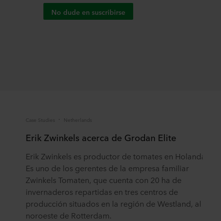
No dude en suscribirse
Case Studies
Netherlands
Case
Erik Zwinkels acerca de Grodan Elite
La
Erik Zwinkels es productor de tomates en Holanda.
Ma
Es uno de los gerentes de la empresa familiar
pe
Zwinkels Tomaten, que cuenta con 20 ha de
fr
invernaderos repartidas en tres centros de
Pre
producción situados en la región de Westland, al
en
noroeste de Rotterdam.
por