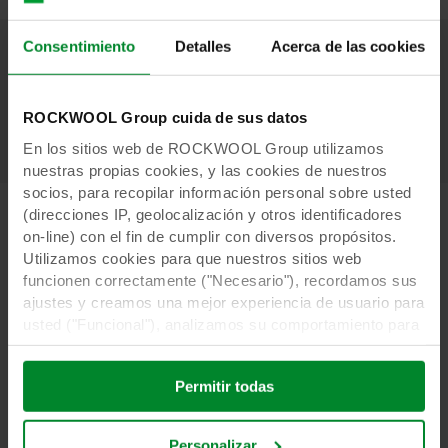
Consentimiento
Detalles
Acerca de las cookies
Lea nuestros folletos técnicos
ROCKWOOL Group cuida de sus datos
En los sitios web de ROCKWOOL Group utilizamos
nuestras propias cookies, y las cookies de nuestros
socios, para recopilar información personal sobre usted
(direcciones IP, geolocalización y otros identificadores
on-line) con el fin de cumplir con diversos propósitos.
Nuestro pensamiento
Utilizamos cookies para que nuestros sitios web
funcionen correctamente ("Necesario"), recordamos sus
ajustes y creamos una mejor experiencia de usuario para
Descubra nuestra opinión sobre algunos de los
usted ("Funcional"), analizamos su comportamiento para
principales retos a los que nos enfrentamos
optimizar los sitios web ("Estadística") y segmentamos
hoy en día.
nuestro contenido y anuncios en las redes sociales y
Permitir todas
sitios web externos en función de su comportamiento en
Nuestras historias de pensamiento
nuestros sitios web ("Marketing"). La información sobre
el uso que usted hace de nuestros sitios web puede
Personalizar