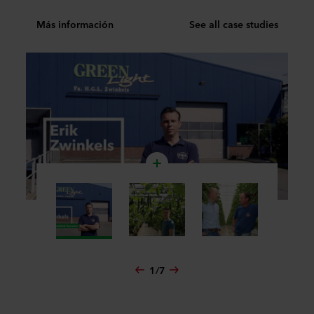
Más información
See all case studies
Más
1
/
7