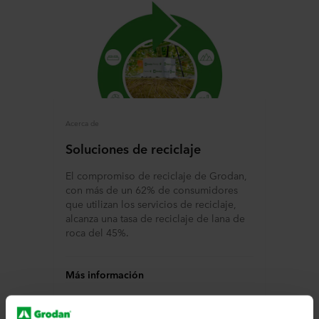
Acerca de
Soluciones de reciclaje
El compromiso de reciclaje de Grodan,
con más de un 62% de consumidores
que utilizan los servicios de reciclaje,
alcanza una tasa de reciclaje de lana de
roca del 45%.
Más información