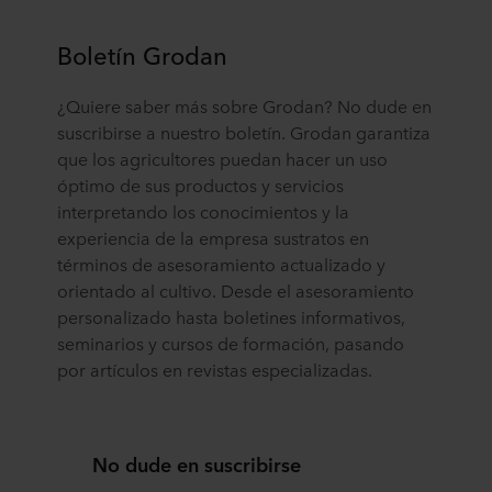
momento haciendo clic en el icono de cookies situado en
Boletín Grodan
la parte inferior del sitio web. Lea más sobre el uso que
hacemos de nuestras cookies en la sección «Acerca de»
y sobre cómo tratamos los datos personales en
¿Quiere saber más sobre Grodan? No dude en
nuestra
Declaración de privacidad
, incluyendo qué
suscribirse a nuestro boletín. Grodan garantiza
empresa específica de ROCKWOOL es la responsable
que los agricultores puedan hacer un uso
del tratamiento de sus datos personales.
óptimo de sus productos y servicios
interpretando los conocimientos y la
experiencia de la empresa sustratos en
términos de asesoramiento actualizado y
orientado al cultivo. Desde el asesoramiento
personalizado hasta boletines informativos,
seminarios y cursos de formación, pasando
por artículos en revistas especializadas.
No dude en suscribirse