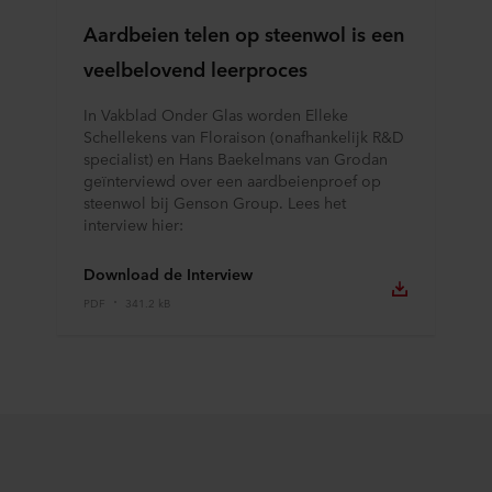
Aardbeien telen op steenwol is een
veelbelovend leerproces
In Vakblad Onder Glas worden Elleke
Schellekens van Floraison (onafhankelijk R&D
specialist) en Hans Baekelmans van Grodan
geïnterviewd over een aardbeienproef op
steenwol bij Genson Group. Lees het
interview hier:
Download de Interview
PDF
341.2 kB