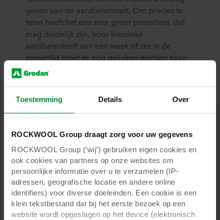
geven aan de aardbeienteelt. Om precies te
telen heeft het een zeer groot potentieel, dat
mag duidelijk zijn. Voor klassieke
aardbeienteelt van een week of zes in de
zomertijd moet er nog gekeken worden naar
de economische haalbaarheid. Maar kijk je
naar de langere teelt van augustus tot en met
maart voor doordragers of voor doorteelten,
Toestemming
Details
Over
dan kan het economisch erg interessant
worden. Technisch is het haalbaar, mits die
paar aanpassingen. Ook is de juiste scholing
ROCKWOOL Group draagt zorg voor uw gegevens
voor telers belangrijk. Zoals ik al zei: het is voor
ROCKWOOL Group (‘wij’) gebruiken eigen cookies en
de meeste telers een heel andere manier van
ook cookies van partners op onze websites om
werken. Sensoren zoals GroSens kunnen echt
persoonlijke informatie over u te verzamelen (IP-
mooie vertrekpunten zijn om direct feeling te
adressen, geografische locatie en andere online
krijgen met steenwol als substraat.”
identifiers) voor diverse doeleinden. Een cookie is een
klein tekstbestand dat bij het eerste bezoek op een
website wordt opgeslagen op het device (elektronisch