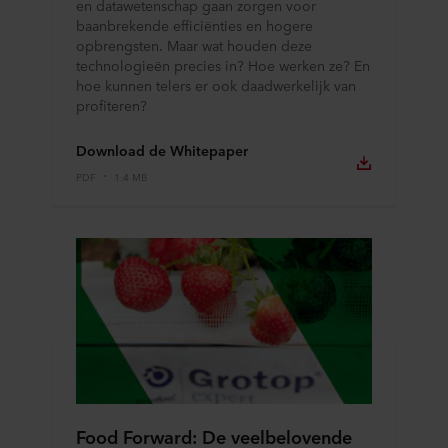
en datawetenschap gaan zorgen voor
te klikken.
baanbrekende efficiënties en hogere
opbrengsten. Maar wat houden deze
Over ons gebruik van cookies kunt u meer lezen in de
technologieën precies in? Hoe werken ze? En
rubriek ‘Over ons’, en over de verwerking van
hoe kunnen telers er ook daadwerkelijk van
profiteren?
persoonsgegevens in onze
Privacy statements
. Daarin
staat ook welk specifiek ROCKWOOL-bedrijf de
verwerkingsverantwoordelijke is voor uw
Download de Whitepaper
persoonsgegevens.
PDF
1.4 MB
Food Forward: De veelbelovende