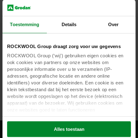
“De informatie moet worden gekoppeld en tot
slimme algoritmes worden gevormd . E-Gro is
een voorbeeld van een tool die dit mogelijk
Toestemming
Details
Over
maakt. Wij zien dat autonome kasregeling een
groeiende ontwikkeling is en dat steeds meer
handelingen in de kas worden
ROCKWOOL Group draagt zorg voor uw gegevens
geautomatiseerd. Dat is het ultieme doel: het
ROCKWOOL Group (‘wij’) gebruiken eigen cookies en
gewas in de kas wordt volledig autonoom
ook cookies van partners op onze websites om
geregeld. In ons eigen onderzoek doen we
persoonlijke informatie over u te verzamelen (IP-
experimenteel onderzoek om te kijken hoe dit
adressen, geografische locatie en andere online
in de toekomst werkelijkheid kan worden.”
identifiers) voor diverse doeleinden. Een cookie is een
klein tekstbestand dat bij het eerste bezoek op een
Lees in deel 2 meer over de toekomst van data
website wordt opgeslagen op het device (elektronisch
in de kas en de kansen voor telers.
apparaat) van de bezoeker. Wij gebruiken cookies om
onze websites goed te laten functioneren
(‘Noodzakelijke’), om uw instellingen te onthouden en uw
gebruikerservaring te verbeteren (‘Functionele’), om uw
Alles toestaan
gedrag te analyseren en op basis daarvan de websites te
optimaliseren (‘Statistische’), en om onze content en