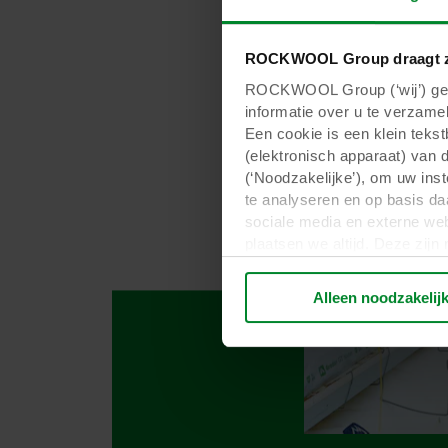
ROCKWOOL Group draagt z
ROCKWOOL Group (‘wij’) gebr
informatie over u te verzamel
Een cookie is een klein teks
(elektronisch apparaat) van 
(‘Noodzakelijke’), om uw ins
te analyseren en op basis da
sociale media en externe web
plaatsen we altijd. Deze zij
persoonsgegevens anders dan
verwerken persoonsgegevens 
Alleen noodzakelij
plaatsen. Informatie over uw
analysepartners. Zij kunnen 
die zij hebben verzameld op 
derde landen, waaronder de 
plaatsvindt, ondanks dat het 
Hieronder vindt u meer infor