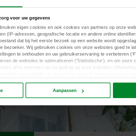
org voor uw gegevens
uiken eigen cookies en ook cookies van partners op onze webs
en (IP-adressen, geografische locatie en andere online identifier
tbestand dat bij het eerste bezoek op een website wordt opgesla
de bezoeker. Wij gebruiken cookies om onze websites goed te la
tellingen te onthouden en uw gebruikerservaring te verbeteren (‘
arvan de websites te optimaliseren (‘Statistische’), en om onze 
sites af te stemmen op uw gedrag op onze websites (‘Marketing
n namelijk noodzakelijk om de website goed te laten werken en v
 voor het doel waarvoor deze persoonsgegevens worden ingevul
buiten uw zichtsveld. Daarom vragen wij altijd uw toestemming
ke
Aanpassen
 gebruik van onze websites kan worden verstrekt aan onze social
deze gegevens combineren met andere informatie die in het verle
basis van uw gebruik van hun diensten. Deze partners kunnen gev
Verenigde Staten. Door cookies te accepteren, erkent u ook da
beschermingsniveau in het derde land mogelijk niet gelijk is aan
matie over de doeleinden, algemene beschrijvingen van de verzam