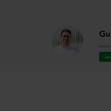
Gu
Senior 
Ab