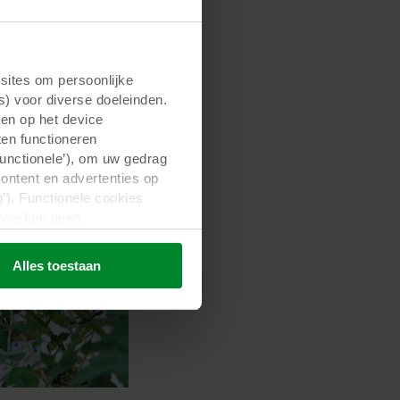
ites om persoonlijke
s) voor diverse doeleinden.
gen op het device
ten functioneren
Functionele’), om uw gedrag
content en advertenties op
’). Functionele cookies
erwerken geen
d. Niet-functionele cookies
 voor wij deze cookies
Alles toestaan
 media-, advertentie- en
den aan hen is verstrekt of
estigd zijn in onveilige
t deze gegevensoverdracht
 dat in de EU/EER.
elde informatie, wie elke