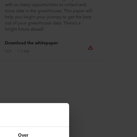
with so many opportunities to collect and
mine data in the greenhouse. This paper will
help you begin your journey to get the best
out of your greenhouse data. There’s a
bright future ahead!
Download the whitepaper
PDF
1.7 MB
Over