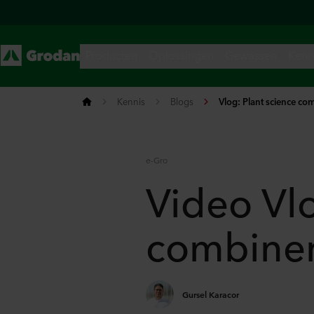
Kennis
Blogs
Vlog: Plant science co
e-Gro
Video Vlo
combiner
Gursel Karacor