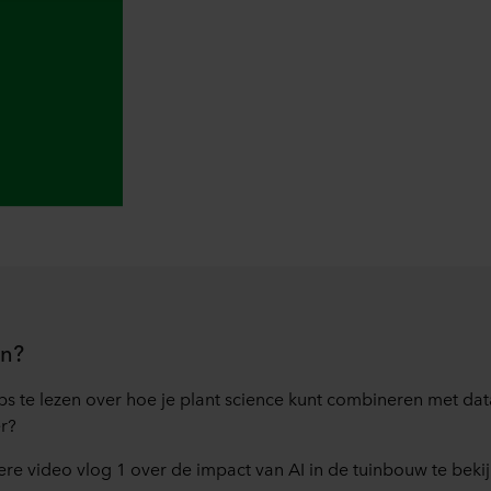
t privacybeleid van onze potentiële partners en hoe lang elke co
lt dat onze website cookies op uw computer kan opslaan, kunt u 
rijgt bij het eerste bezoek aan onze website. U kunt verder zelf
rden gebruikt en dus informatie over u mag worden verwerkt vi
 moment intrekken of wijzigen door op het cookie-icoontje onde
s kunt u meer lezen in de rubriek ‘Over ons’, en over de verwe
. Daarin staat ook welk specifiek ROCKWOOL-bedrijf de verwerk
en?
s te lezen over hoe je plant science kunt combineren met dat
r?
e video vlog 1 over de impact van AI in de tuinbouw te bekij