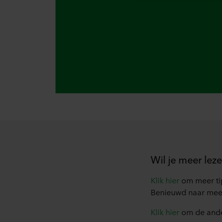
cookie plaatst, links naar he
opgeslagen. Indien u niet wi
cookiemelding die u te zien k
doeleinden cookies mogen wo
U kunt uw toestemming op elk
Over ons gebruik van cookie
in onze
Privacy statements
voor uw persoonsgegevens.
Wil je meer lez
Klik hier
om meer tip
Benieuwd naar mee
Klik hier
om de ander