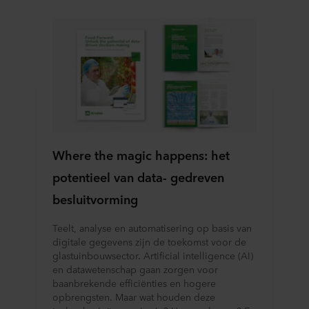
wijzigen door op het cookie-icoontje onderaan de website
te klikken.
Over ons gebruik van cookies kunt u meer lezen in de
rubriek ‘Over ons’, en over de verwerking van
persoonsgegevens in onze
Privacy statements
. Daarin
staat ook welk specifiek ROCKWOOL-bedrijf de
verwerkingsverantwoordelijke is voor uw
persoonsgegevens.
Where the magic happens: het
potentieel van data- gedreven
besluitvorming
Teelt, analyse en automatisering op basis van
digitale gegevens zijn de toekomst voor de
glastuinbouwsector. Artificial intelligence (AI)
en datawetenschap gaan zorgen voor
baanbrekende efficiënties en hogere
opbrengsten. Maar wat houden deze