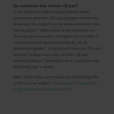
De autonome kas: binnen vijf jaar?
diensten. Deze partners kunnen gevestigd zijn in
onveilige derde landen, waaronder de Verenigde Staten.
In de toekomst zullen kassen steeds meer
Door cookies te accepteren, erkent u ook dat deze
autonoom worden. AI-oplossingen maken het
gegevensoverdracht plaatsvindt, ondanks dat het
leven van de experts en de telers een heel stuk
beschermingsniveau in het derde land mogelijk niet gelijk
eenvoudiger. “Mijn missie is de realisatie van
is aan dat in de EU/EER.
de autonome kas door het gebruik van data in
combinatie met geavanceerde AL- en AI-
Hieronder vindt u meer informatie over de doeleinden,
methodologieën", concludeert Karacor. “En dat
algemene beschrijvingen van de verzamelde informatie,
doel wil ik stap voor stap, binnen vijf jaar
wie elke cookie plaatst, links naar het privacybeleid van
bereikt hebben.” De toekomst is misschien wel
onze potentiële partners en hoe lang elke cookie op uw
dichterbij dan u denkt.
apparatuur wordt opgeslagen. Indien u niet wilt dat onze
website cookies op uw computer kan opslaan, kunt u dat
Meer informatie over moderne technologieën
aangeven in de cookiemelding die u te zien krijgt bij het
vindt u in het artikel “
Greenhouse innovations
eerste bezoek aan onze website. U kunt verder zelf
all growers should know about
”.
bepalen voor welke doeleinden cookies mogen worden
gebruikt en dus informatie over u mag worden verwerkt
via cookies op onze websites.
U kunt uw toestemming op elk moment intrekken of