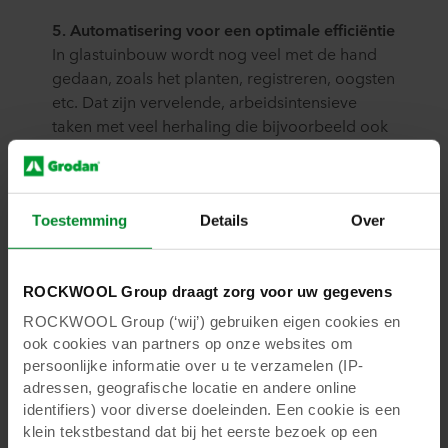
5. Automatisering voor een optimale efficiëntie
In glastuinbouw wordt nog veel met de hand
gedaan, zoals het planten, registreren, oogsten
etc. Dat zijn vervelende, arbeidsintensieve
taken met veel herhaling die bijvoorbeeld ook
door robots gedaan kunnen worden.
Automatisering is niet alleen belangrijk voor
een hogere efficiëntie, maar ook om
uitdagingen op het gebied van gezondheid en
Toestemming
Details
Over
veiligheid aan te pakken, bijvoorbeeld om de
verspreiding van virussen en bacteriën en
ROCKWOOL Group draagt zorg voor uw gegevens
ziekten tegen te gaan (doordat het contact
tussen mensen en tussen mensen en de
ROCKWOOL Group (‘wij’) gebruiken eigen cookies en
gewassen wordt gereduceerd); de COVID-19-
ook cookies van partners op onze websites om
pandemie heeft ons het belang daarvan nog
persoonlijke informatie over u te verzamelen (IP-
meer doen realiseren.
adressen, geografische locatie en andere online
identifiers) voor diverse doeleinden. Een cookie is een
Het advies van Karacor betreffende het laatste
klein tekstbestand dat bij het eerste bezoek op een