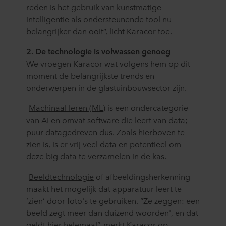
reden is het gebruik van kunstmatige
intelligentie als ondersteunende tool nu
belangrijker dan ooit”, licht Karacor toe.
2. De technologie is volwassen genoeg
We vroegen Karacor wat volgens hem op dit
moment de belangrijkste trends en
onderwerpen in de glastuinbouwsector zijn.
-
Machinaal leren (ML)
is een ondercategorie
van AI en omvat software die leert van data;
puur datagedreven dus. Zoals hierboven te
zien is, is er vrij veel data en potentieel om
deze big data te verzamelen in de kas.
-
Beeldtechnologie
of afbeeldingsherkenning
maakt het mogelijk dat apparatuur leert te
‘zien’ door foto's te gebruiken. “Ze zeggen: een
beeld zegt meer dan duizend woorden', en dat
geldt hier helemaal”, merkt Karacor op.