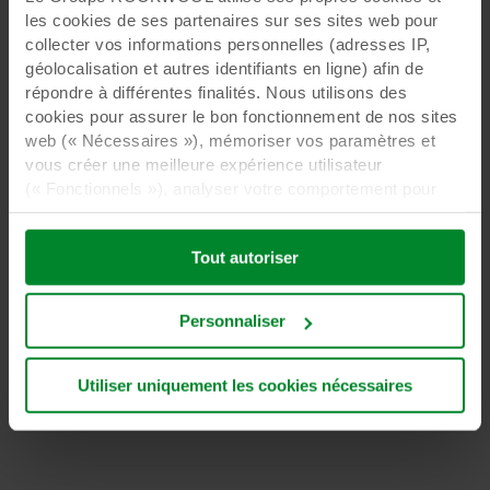
les cookies de ses partenaires sur ses sites web pour
collecter vos informations personnelles (adresses IP,
géolocalisation et autres identifiants en ligne) afin de
répondre à différentes finalités. Nous utilisons des
cookies pour assurer le bon fonctionnement de nos sites
web (« Nécessaires »), mémoriser vos paramètres et
vous créer une meilleure expérience utilisateur
(« Fonctionnels »), analyser votre comportement pour
optimiser les sites web (« Statistiques ») et cibler notre
contenu et nos publicités sur les réseaux sociaux et les
Tout autoriser
sites web externes en fonction de votre comportement
sur nos sites web (« Marketing »). Les informations sur
votre utilisation de nos sites web peuvent être divulguées
Personnaliser
à nos partenaires de réseaux sociaux, de publicité et
d’analyse. Nos partenaires commerciaux peuvent
combiner ces données avec d’autres informations qui
Utiliser uniquement les cookies nécessaires
leur auraient été fournies par le passé ou qu’ils auraient
collectées par le biais de votre utilisation de leurs
services. Le partenaire peut être établi dans un pays tiers
non sécurisé, notamment aux États-Unis, et en