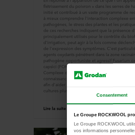
En réponse à l'apparition de ce que l'on appel
flétrissement du poivron » dans les serres de 
initié et contribué à un vaste programme de rec
à mieux comprendre l'interaction complexe ent
pathogènes, le stress des plantes et les pratiqu
de ces recherches indiquent que la présence d
principalement utilisés pour le contrôle du bio
d'irrigation, peut agir à la fois comme déclen
de l'expression des symptômes. C'est particuli
agents oxydants pénètrent dans la zone racinai
pathogène opportuniste et agressif Fusarium ox
capsici (FORC) ou d'autres membres de la fami
Complexe d'Espèces Fusarium Oxysporum (FOSC
connaissances, Grodan a émis de nouveaux con
afin d'aider les producteurs à éviter de rendre
cultures plus vulnérables.
Consentement
Lire la suite
Le Groupe ROCKWOOL prot
Le Groupe ROCKWOOL utilise 
vos informations personnelles 