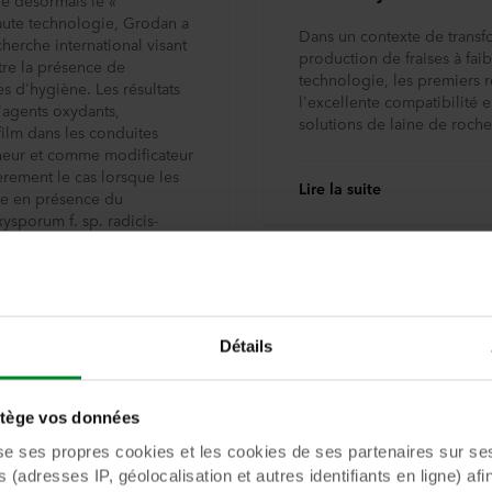
le désormais le «
haute technologie, Grodan a
Dans un contexte de transf
herche international visant
production de fraises à fai
re la présence de
technologie, les premiers r
es d'hygiène. Les résultats
l'excellente compatibilité 
'agents oxydants,
solutions de laine de roch
film dans les conduites
cheur et comme modificateur
èrement le cas lorsque les
Lire la suite
re en présence du
ysporum f. sp. radicis-
lle décrite comme le
). Sur la base de ces
seils en matière d'hygiène
 involontairement leurs
Détails
ège vos données
ses propres cookies et les cookies de ses partenaires sur ses 
(adresses IP, géolocalisation et autres identifiants en ligne) afi