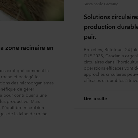
Sustainable Growing
Solutions circulair
production durable 
pair.
a zone racinaire en
Bruxelles, Belgique, 24 jui
l'UE 2025, Grodan a organis
circulaires dans l'horticu
opérations efficaces vont 
vons expliqué comment la
approches circulaires peuve
roche et partagé les
efficaces et durables à trav
nctions des microorganismes
 bénéfique de gérer
e pour contribuer à une
Lire la suite
 plus productive. Mais
 l'équilibre microbien
ages de la laine de roche