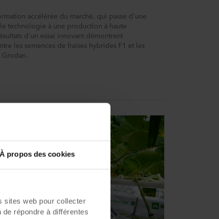
ormation accélérée du marché, qui passe d'une
ble technologie à une production à haute
ésultats d'un essai innovant démontrent
entre les semences de fraises hybrides F1 et les
e Grodan.
À propos des cookies
sites web pour collecter
n de répondre à différentes