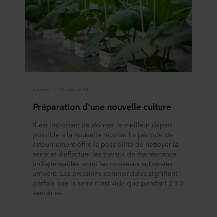
est déposé sur votre terminal. C’est à vous de décider à
quelles fins nos sites web peuvent utiliser des cookies et
donc traiter des informations vous concernant par le biais
de cookies.
Vous pouvez retirer votre consentement ou modifier votre
consentement à tout moment en cliquant sur l’icône de
cookie en bas du site web. Consultez la section « À
propos » pour en savoir plus sur notre utilisation des
Conseil
14 nov. 2018
cookies et notre
Déclaration de confidentialité
pour
Préparation d'une nouvelle culture
connaître notre traitement des données personnelles,
incluant l’identification de la société ROCKWOOL qui est
Il est important de donner le meilleur départ
responsable du traitement de vos données personnelles.
possible à la nouvelle récolte. La période de
retournement offre la possibilité de nettoyer la
serre et d’effectuer les travaux de maintenance
indispensables avant les nouveaux substrates
arrivent. Les pressions commerciales signifient
parfois que la serre n'est vide que pendant 2 à 3
semaines.