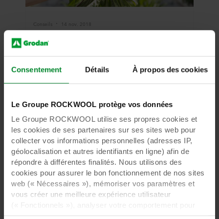
Conseils
14 nov. 2018
Nettoyage de l'eau de drainage
La méthode la plus simple pour réduire
l'évacuation d'eau de drainage est de loin de
Consentement
Détails
À propos des cookies
faire appel à un approvisionnement en eau
primaire de qualité supérieure et de générer
peu de volumes de drainage (tableau 2). La
Le Groupe ROCKWOOL protège vos données
conception et la connaissance du substrat se
sont améliorées au fil des ans.
Le Groupe ROCKWOOL utilise ses propres cookies et
les cookies de ses partenaires sur ses sites web pour
collecter vos informations personnelles (adresses IP,
Lire la suite
géolocalisation et autres identifiants en ligne) afin de
répondre à différentes finalités. Nous utilisons des
cookies pour assurer le bon fonctionnement de nos sites
web (« Nécessaires »), mémoriser vos paramètres et
vous créer une meilleure expérience utilisateur
(« Fonctionnels »), analyser votre comportement pour
optimiser les sites web (« Statistiques ») et cibler notre