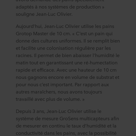
cookie en bas du site web. Consultez la section « À
adaptés à nos systèmes de production »
propos » pour en savoir plus sur notre utilisation des
souligne Jean-Luc Olivier.
cookies et notre
Déclaration de confidentialité
pour
connaître notre traitement des données personnelles,
Aujourd’hui, Jean-Luc Olivier utilise les pains
incluant l’identification de la société ROCKWOOL qui est
Grotop Master de 10 cm. « C’est un pain qui
responsable du traitement de vos données personnelles.
donne des cultures uniformes. Il se remplit bien
et facilite une colonisation régulière par les
racines. Il permet de bien abaisser l’humidité le
matin tout en garantissant une ré-humectation
rapide et efficace. Avec une hauteur de 10 cm
nous gagnons encore en volume de substrat et
pour nous c’est important. Par rapport aux
autres maraîchers, nous avons toujours
travaillé avec plus de volume. »
Depuis 3 ans, Jean-Luc Olivier utilise le
système de mesure GroSens multicapteurs afin
de mesurer en continu le taux d’humidité et la
conductivité dans les pains, avec la possibilité