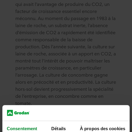
qui avait l’avantage de produire du CO2, un
facteur de croissance essentiel encore
méconnu. Au moment du passage en 1983 à la
laine de roche, un substrat inerte, l’absence
d’émission de CO2 a rapidement été identifiée
comme responsable de la baisse de
production. Dès l’année suivante, la culture sur
laine de roche, associée à un apport en CO2, a
montré tout l’intérêt de pouvoir maîtriser les
paramètres de croissance, en particulier
l’arrosage. La culture de concombre gagne
alors en précocité et en productivité. La culture
hors-sol devient progressivement la spécialité
de l’entreprise, en concombre comme en
tomate.
Le groupe Olivier a toujours été fidèle aux
substrats en laine de roche Grodan dont les
évolutions techniques sont étroitement liées à
Consentement
Détails
À propos des cookies