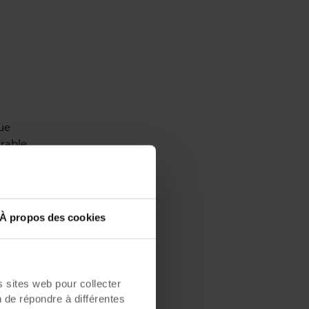
ue
urable
n e-Gro
. Avec
étape
À propos des cookies
isation
sites web pour collecter
res de
n de répondre à différentes