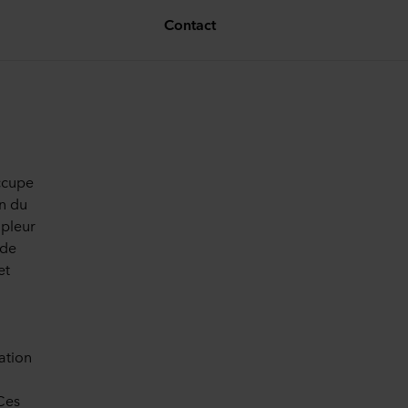
Contact
ccupe
on du
mpleur
 de
et
ation
Ces