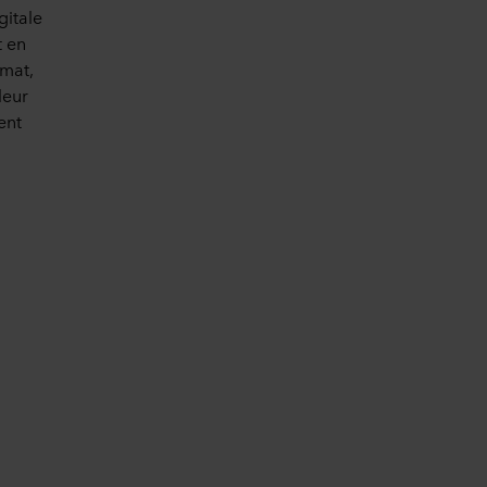
gitale
t en
imat,
leur
ent