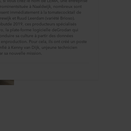
, si vous citez le nom de LEMA, une entreprise
rominentsituée à Naaldwijk, nombreux sont
nsent immédiatement à la tomatecocktail de
ewijk et Ruud Leerdam (variété Brioso).
ébutde 2019, ces producteurs spécialisés
Gro, la plate-forme logicielle deGrodan qui
nduire sa culture à partir des données
 enproduction. Pour cela, ils ont créé un poste
onfié à Kenny van Dijk, unjeune technicien
r sa nouvelle mission.