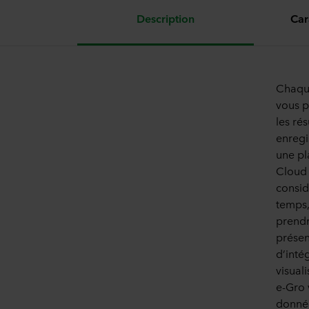
Description
Car
Chaque
vous p
les ré
enregi
une pl
Cloud 
considé
temps,
prendr
présen
d’inté
visual
e-Gro 
donnée