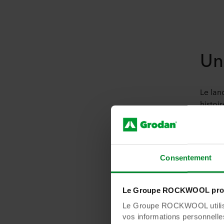
Un
Le lan
histoi
en int
découl
Precis
le lan
Consentement
sur la
produ
Le Groupe ROCKWOOL prot
Depuis
Le Groupe ROCKWOOL utilise 
des cu
vos informations personnelles 
précis