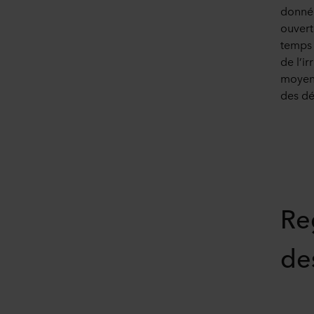
donnée
ouvert
temps r
de l’ir
moyen 
des dé
Re
de