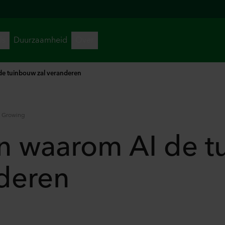
de tuinbouw zal veranderen
e Growing
n waarom AI de 
nderen