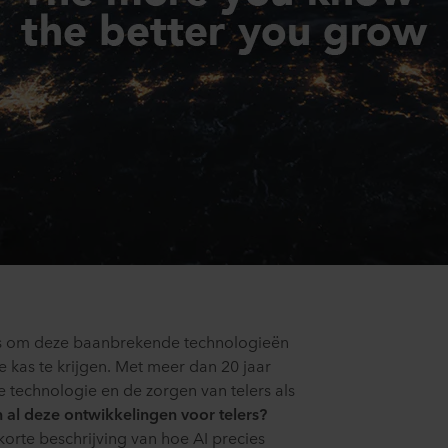
 is om deze baanbrekende technologieën
e kas te krijgen. Met meer dan 20 jaar
de technologie en de zorgen van telers als
al deze ontwikkelingen voor telers?
korte beschrijving van hoe AI precies