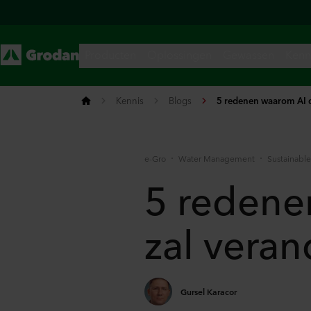
Kennis
Blogs
5 redenen waarom AI 
e-Gro
Water Management
Sustainabl
5 redene
zal vera
Gursel Karacor