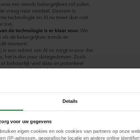
komst een steeds belangrijkere rol zullen
 de vraag naar voedsel. Daarom is
ente technologie en AI nu meer dan ooit
r toe.
an de technologie is er klaar voor.
We
 als de belangrijkste trends en
 dit moment:
 is een subset van AI en zorgt ervoor dat
a, het is dus puur datagedreven. Zoals
s er behoorlijk veel data en potentieel
an deze big data in de kas.
ologie, of Deep Image Recognition, stelt
e "zien" door foto's te gebruiken. Karacor
 ze zeggen, een foto zegt meer dan
ets is hier meer waar. Het is
Details
ensorgegevens en handmatige opnames."
 of semi-autonome apparaten voor
k vervelend, repetitief, tijdrovend of
org voor uw gegevens
emene AI-berekeningen en modellering
uiken eigen cookies en ook cookies van partners op onze webs
 een hoofdserver/cloud (wat tijdrovend
en (IP-adressen, geografische locatie en andere online identifier