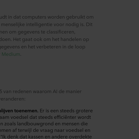
houdt in dat computers worden gebruikt om
menselijke intelligentie voor nodig is. Dit
men om gegevens te classificeren,
 doen. Het gaat ook om het handelen op
gegevens en het verbeteren in de loop
r
Medium
.
p 5 van redenen waarom AI de manier
 veranderen:
blijven toenemen.
Er is een steeds grotere
aam voedsel dat steeds efficiënter wordt
n zoals landbouwgrond en mensen die
emen af terwijl de vraag naar voedsel en
"Ik denk dat kassen en andere overdekte