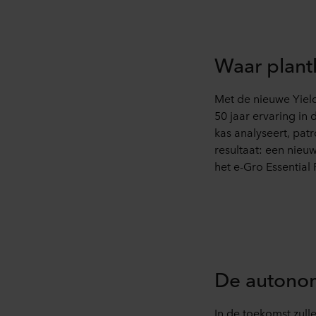
Waar plant
Met de nieuwe Yiel
50 jaar ervaring in 
kas analyseert, pat
resultaat: een nieu
het e-Gro Essential 
De autonom
In de toekomst zull