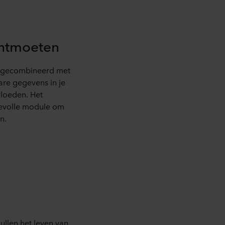
ontmoeten
e gecombineerd met
bare gegevens in je
vloeden. Het
devolle module om
n.
ullen het leven van