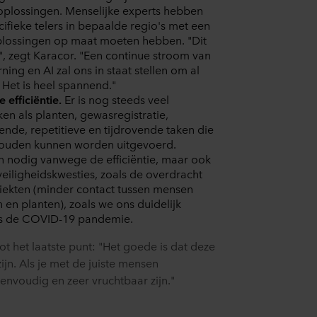
 moment intrekken of wijzigen door op het cookie-icoontje onde
e oplossingen. Menselijke experts hebben
ifieke telers in bepaalde regio's met een
s kunt u meer lezen in de rubriek ‘Over ons’, en over de verwe
plossingen op maat moeten hebben. "Dit
. Daarin staat ook welk specifiek ROCKWOOL-bedrijf de verwerk
", zegt Karacor. "Een continue stroom van
ing en AI zal ons in staat stellen om al
 Het is heel spannend."
 efficiëntie.
Er is nog steeds veel
en als planten, gewasregistratie,
lende, repetitieve en tijdrovende taken die
zouden kunnen worden uitgevoerd.
en nodig vanwege de efficiëntie, maar ook
iligheidskwesties, zoals de overdracht
ziekten (minder contact tussen mensen
en planten), zoals we ons duidelijk
ns de COVID-19 pandemie.
t het laatste punt: "Het goede is dat deze
ijn. Als je met de juiste mensen
envoudig en zeer vruchtbaar zijn."