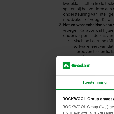
kweekfaciliteiten in de toe
spelen bij het voldoen aan
ondersteuning van intellig
noodzakelijk," voegt Karaco
Het volwassenheidsniveau v
vroegen Karacor wat hij ziet
onderwerpen in de kas van
Machine Learning (ML)
software leert van dat
hierboven te zien is, i
voor het verzamelen v
Beeldverwerkingstechn
machines in staat om t
zegt hierover: "Zoals
duizend woorden en ni
Toestemming
gemakkelijker dan s
Robots zijn autonome
bepaalde taken die vaa
gevaarlijk zijn.
ROCKWOOL Group draagt z
Edge-AI: Terwijl alg
ROCKWOOL Group (‘wij’) gebr
worden uitgevoerd op
informatie over u te verzamel