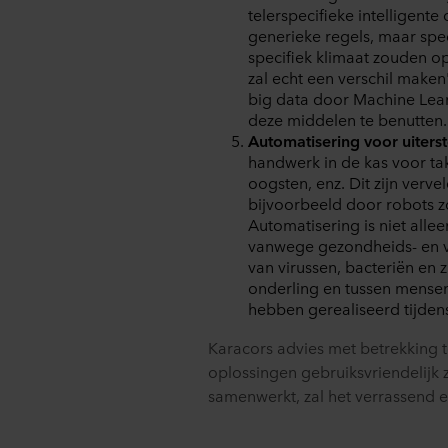
U kunt uw toestemming op elk
telerspecifieke intelligent
generieke regels, maar spec
Over ons gebruik van cookie
specifiek klimaat zouden o
in onze
Privacy statements
zal echt een verschil maken
voor uw persoonsgegevens.
big data door Machine Learn
deze middelen te benutten.
Automatisering voor uiterste
handwerk in de kas voor tak
oogsten, enz. Dit zijn verve
bijvoorbeeld door robots 
Automatisering is niet alle
vanwege gezondheids- en ve
van virussen, bacteriën en 
onderling en tussen mensen 
hebben gerealiseerd tijde
Karacors advies met betrekking to
oplossingen gebruiksvriendelijk z
samenwerkt, zal het verrassend e