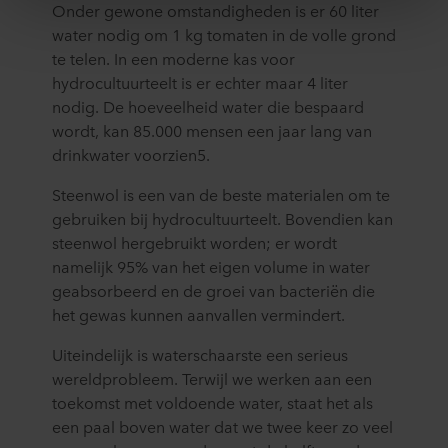
Onder gewone omstandigheden is er 60 liter
buiten uw zichtsveld. Daarom vragen wij altijd uw
water nodig om 1 kg tomaten in de volle grond
toestemming voor wij deze cookies plaatsen. Informatie
te telen. In een moderne kas voor
over uw gebruik van onze websites kan worden verstrekt
hydrocultuurteelt is er echter maar 4 liter
aan onze social media-, advertentie- en analysepartners.
Zij kunnen deze gegevens combineren met andere
nodig. De hoeveelheid water die bespaard
informatie die in het verleden aan hen is verstrekt of die
wordt, kan 85.000 mensen een jaar lang van
zij hebben verzameld op basis van uw gebruik van hun
drinkwater voorzien5.
diensten. Deze partners kunnen gevestigd zijn in
onveilige derde landen, waaronder de Verenigde Staten.
Steenwol is een van de beste materialen om te
Door cookies te accepteren, erkent u ook dat deze
gebruiken bij hydrocultuurteelt. Bovendien kan
gegevensoverdracht plaatsvindt, ondanks dat het
steenwol hergebruikt worden; er wordt
beschermingsniveau in het derde land mogelijk niet gelijk
namelijk 95% van het eigen volume in water
is aan dat in de EU/EER.
geabsorbeerd en de groei van bacteriën die
het gewas kunnen aanvallen vermindert.
Hieronder vindt u meer informatie over de doeleinden,
algemene beschrijvingen van de verzamelde informatie,
Uiteindelijk is waterschaarste een serieus
wie elke cookie plaatst, links naar het privacybeleid van
wereldprobleem. Terwijl we werken aan een
onze potentiële partners en hoe lang elke cookie op uw
toekomst met voldoende water, staat het als
apparatuur wordt opgeslagen. Indien u niet wilt dat onze
een paal boven water dat we twee keer zo veel
website cookies op uw computer kan opslaan, kunt u dat