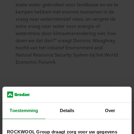
zoete water gebruiken voor landbouw en we te
kampen hebben met enorme toenamen in de
vraag naar waterintensief vlees, en vergeet de
extra vraag naar water voor energie of
waterstress door klimaatverandering niet, hoe
doen we dat dan?” vraagt Dominic Waughray,
hoofd van het initiatief Environment and
Natural Resource Security System bij het World
Economic Forum4.
Meer dan
70%
Toestemming
Details
Over
ROCKWOOL Group draagt zorg voor uw gegevens