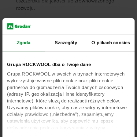
uszczerbku dla jakości lub zrównoważonego
rozwoju.
W związku z niezwykle pozytywną reakcją
uczestników, Grodan planuje zorganizować
Zgoda
Szczegóły
O plikach cookies
kolejne edycje
okrągłego stołu Designed to
Grow
, wzmacniając sieć współpracy w celu
prowadzenia meksykańskiego ogrodnictwa w
Grupa ROCKWOOL dba o Twoje dane
kierunku bardziej wydajnego,
Grupa ROCKWOOL w swoich witrynach internetowych
zrównoważonego rozwoju i zjednoczonej
wykorzystuje własne pliki cookie oraz pliki cookie
przyszłości.
partnerów do gromadzenia Twoich danych osobowych
(adresy IP, geolokalizacja i inne identyfikatory
internetowe), które służą do realizacji różnych celów.
Używamy plików cookie, aby nasze witryny internetowe
działały prawidłowo („niezbędne”), zapamiętujemy
ustawienia użytkownika, aby zapewnić mu lepsze
Więcej informacji
doświadczenia podczas korzystania z witryny
(„funkcjonalne”), analizujemy jego zachowanie w celu