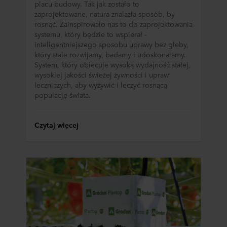
do polityki prywatności naszych potencjalnych partnerów
placu budowy. Tak jak zostało to
zaprojektowane, natura znalazła sposób, by
oraz czas przechowywania każdego pliku cookie na
rosnąć. Zainspirowało nas to do zaprojektowania
urządzeniach końcowych. To Ty decydujesz, w jakich
systemu, który będzie to wspierał -
celach nasze witryny internetowe mogą wykorzystywać
inteligentniejszego sposobu uprawy bez gleby,
pliki cookie, a tym samym przetwarzać informacje o
który stale rozwijamy, badamy i udoskonalamy.
Tobie za pośrednictwem plików cookie.
System, który obiecuje wysoką wydajność stałej,
wysokiej jakości świeżej żywności i upraw
W dowolnej chwili możesz wycofać swoją zgodę w
leczniczych, aby wyżywić i leczyć rosnącą
deklaracji dotyczącej plików cookie w naszej witrynie.
populację świata.
Więcej informacji na temat korzystania przez nas z
plików cookie można znaleźć w rozdziale „Informacje”,
Czytaj więcej
zaś na temat przetwarzania przez nas danych
osobowych w
Polityce prywatności
, gdzie określono
między innymi, która konkretnie spółka ROCKWOOL jest
administratorem Twoim danych osobowych.