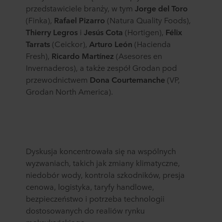
przedstawiciele branży, w tym
Jorge del Toro
(Finka),
Rafael Pizarro
(Natura Quality Foods),
Thierry Legros
i
Jesús Cota
(Hortigen),
Félix
Tarrats
(Ceickor),
Arturo León
(Hacienda
Fresh),
Ricardo Martínez
(Asesores en
Invernaderos), a także zespół Grodan pod
przewodnictwem
Dona Courtemanche
(VP,
Grodan North America).
Dyskusja koncentrowała się na wspólnych
wyzwaniach, takich jak zmiany klimatyczne,
niedobór wody, kontrola szkodników, presja
cenowa, logistyka, taryfy handlowe,
bezpieczeństwo i potrzeba technologii
dostosowanych do realiów rynku