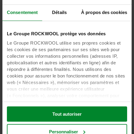
Consentement
Détails
À propos des cookies
Le Groupe ROCKWOOL protège vos données
Le Groupe ROCKWOOL utilise ses propres cookies et
les cookies de ses partenaires sur ses sites web pour
collecter vos informations personnelles (adresses IP,
géolocalisation et autres identifiants en ligne) afin de
répondre à différentes finalités. Nous utilisons des
cookies pour assurer le bon fonctionnement de nos sites
web (« Nécessaires »), mémoriser vos paramètres et
vous créer une meilleure expérience utilisateur
(« Fonctionnels »), analyser votre comportement pour
optimiser les sites web (« Statistiques ») et cibler notre
contenu et nos publicités sur les réseaux sociaux et les
Tout autoriser
sites web externes en fonction de votre comportement
sur nos sites web (« Marketing »). Les informations sur
votre utilisation de nos sites web peuvent être divulguées
Personnaliser