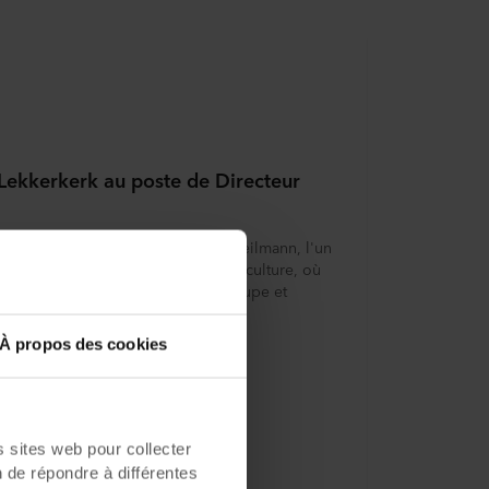
ekkerkerk au poste de Directeur
odan en provenance de Klasmann-Deilmann, l'un
 mondiaux de substrats pour l'horticulture, où
poste de Directeur Commercial Groupe et
istration.
À propos des cookies
sites web pour collecter
n de répondre à différentes