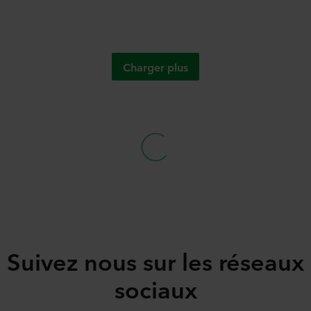
Charger plus
t pour intégrer les données racinaires GroSens dans Priva On
 Grodan sont désormais disponibles dans les solutions logicie
 de Directeur Général
enariat pour intégrer les données GroSens sur la zone racina
et fiables en temps réel dans votre système de gestion de ser
e : une solution essentielle pour rendre le système alimentair
e
tions
nsommant moins d'eau
r horticulteurs
Suivez nous sur les réseaux
sociaux