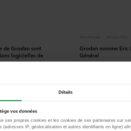
Press Release
24 mars 2026
re de Grodan sont
Grodan nomme Eric L
ions logicielles de
Général
Eric Lekkerkerk rejoint Gr
des principaux fournisseurs
s de substrats en laine de
il occupe actuellement le 
, développeur innovant de
membre du Conseil d'Admin
e pour des cultures sous
tage l’amélioration des
Détails
rentabilité pour les
cinaire précises et fiables
ntégrées de manière
ège vos données
ource, favorisant une prise
ficace basée sur les
ses propres cookies et les cookies de ses partenaires sur ses 
(adresses IP, géolocalisation et autres identifiants en ligne) afi