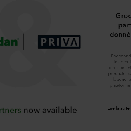
Grod
part
donnée
Roermond –
intégrer
directement
producteurs 
la zone r
plateforme 
Lire la suite