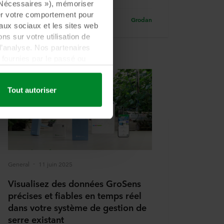
« Nécessaires »), mémoriser
ser votre comportement pour
Grodan
eaux sociaux et les sites web
s sur votre utilisation de
d’analyse. Nos partenaires
fournies par le passé ou
 être établi dans un pays tiers
lement que ce transfert est
Tout autoriser
es informations collectées,
ls partenaires et la durée
les fins nos sites web
cookies.
General
11 juin 2025
quant sur l’icône de cookie
n des cookies et notre
Visualisez des données GroSens
ant l’identification de la
précises et fiables en temps réel
dans votre système de gestion de
serre existant