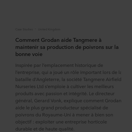
Case Studies
United Kingdom
Publ
Comment Grodan aide Tangmere à
Ju
maintenir sa production de poivrons sur la
Apr
bonne voie
tot
Inspirée par l’emplacement historique de
Gr
l’entreprise, qui a joué un rôle important lors de la
Bre
bataille d’Angleterre, la société Tangmere Airfield
maî
Nurseries Ltd s’emploie à cultiver les meilleurs
hiv
produits avec passion et intégrité. Le directeur
Lir
général, Gerard Vonk, explique comment Grodan
aide le plus grand producteur spécialisé de
poivrons du Royaume-Uni à mener à bien son
objectif : exploiter une entreprise horticole
durable et de haute qualité.