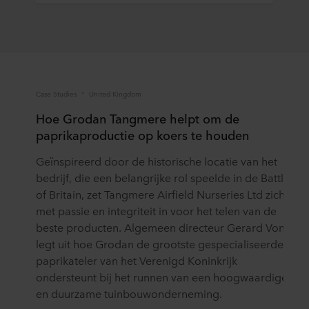
Case Studies
United Kingdom
Publ
Hoe Grodan Tangmere helpt om de
Er
paprikaproductie op koers te houden
Eri
Geïnspireerd door de historische locatie van het
on
bedrijf, die een belangrijke rol speelde in de Battle
Zw
of Britain, zet Tangmere Airfield Nurseries Ltd zich
di
met passie en integriteit in voor het telen van de
th
beste producten. Algemeen directeur Gerard Vonk
Lee
legt uit hoe Grodan de grootste gespecialiseerde
paprikateler van het Verenigd Koninkrijk
ondersteunt bij het runnen van een hoogwaardige
en duurzame tuinbouwonderneming.