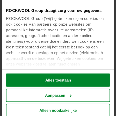
ROCKWOOL Group draagt zorg voor uw gegevens
Over Grodan
ROCKWOOL Group (‘wij’) gebruiken eigen cookies en
ook cookies van partners op onze websites om
persoonlijke informatie over u te verzamelen (IP-
adressen, geografische locatie en andere online
identifiers) voor diverse doeleinden. Een cookie is een
klein tekstbestand dat bij het eerste bezoek op een
website wordt opgeslagen op het device (elektronisch
apparaat) van de bezoeker. Wij gebruiken cookies om
onze websites goed te laten functioneren
(‘Noodzakelijke’), om uw instellingen te onthouden en uw
gebruikerservaring te verbeteren (‘Functionele’), om uw
Alles toestaan
gedrag te analyseren en op basis daarvan de websites te
optimaliseren (‘Statistische’), en om onze content en
advertenties op sociale media en externe websites af te
Aanpassen
Over Grodan
stemmen op uw gedrag op onze websites (‘Marketing’).
Over Grodan
Functionele cookies plaatsen we altijd. Deze zijn namelijk
noodzakelijk om de website goed te laten werken en
Alleen noodzakelijke
Grodan levert steenwolsubstraten in combinatie
verwerken geen persoonsgegevens anders dan voor het