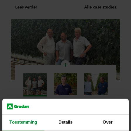
Lees verder
Alle case studies
1
/
4
Toestemming
Details
Over