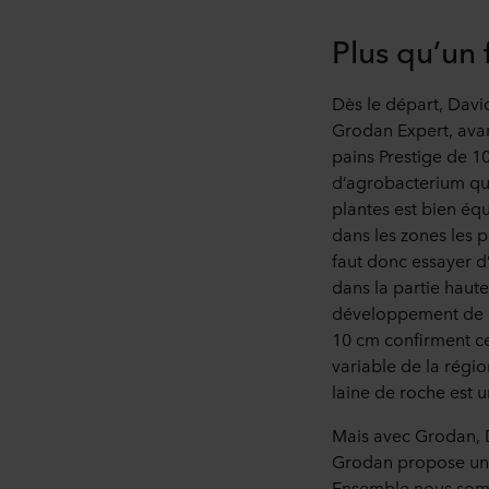
Plus qu’un 
Dès le départ, Davi
Grodan Expert, avan
pains Prestige de 10
d’agrobacterium qui
plantes est bien éq
dans les zones les 
faut donc essayer d’
dans la partie haute
développement de la
10 cm confirment cet
variable de la régio
laine de roche est 
Mais avec Grodan, D
Grodan propose un 
Ensemble nous somme