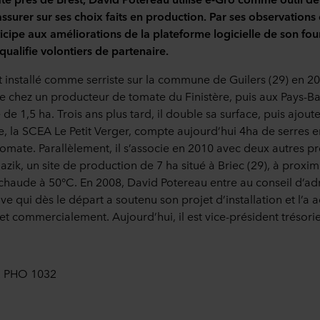
assurer sur ses choix faits en production. Par ses observations
ticipe aux améliorations de la plateforme logicielle de son fou
 qualifie volontiers de partenaire.
t installé comme serriste sur la commune de Guilers (29) en 2
 chez un producteur de tomate du Finistère, puis aux Pays-Bas
 de 1,5 ha. Trois ans plus tard, il double sa surface, puis ajout
e, la SCEA Le Petit Verger, compte aujourd’hui 4ha de serres 
tomate. Parallèlement, il s’associe en 2010 avec deux autres 
azik, un site de production de 7 ha situé à Briec (29), à proxim
 chaude à 50°C. En 2008, David Potereau entre au conseil d’ad
ve qui dès le départ a soutenu son projet d’installation et l’
t commercialement. Aujourd’hui, il est vice-président trésorie