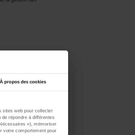
ctif premier était
À propos des cookies
eau de la
te où le
e e-Gro sont encore
e », souligne D.
sites web pour collecter
de à la décision
n de répondre à différentes
 disposer d’une
« Nécessaires »), mémoriser
observations et des
ser votre comportement pour