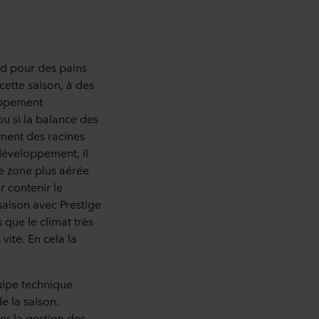
rd pour des pains
cette saison, à des
loppement
ou si la balance des
ement des racines
 développement, il
ne zone plus aérée
r contenir le
saison avec Prestige
 que le climat très
vite. En cela la
uipe technique
 la saison.
r la gestion des