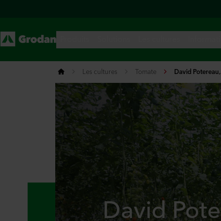
Les cultures
Tomate
David Potereau,
David Pote