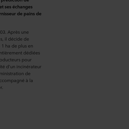
 et ses échanges
rnisseur de pains de
003. Après une
, il décide de
e 1 ha de plus en
entièrement dédiées
producteurs pour
ité d’un incinérateur
ministration de
a accompagné à la
r.