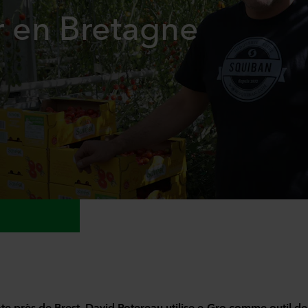
r en Bretagne
e près de Brest, David Potereau utilise e-Gro comme outil de