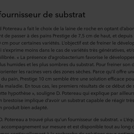
fournisseur de substrat
d Potereau a fait le choix de la laine de roche en optant d’abo
t de passer à des pains Prestige de 7,5 cm de haut, et depuis 
 cm pour certaines variétés. L’objectif est de freiner le déve
 s’exprime moins dans le cas de variétés très génératives, et/
uilibrée. « La présence d’agrobacterium favorise le développ
plus humides et les plus sombres du substrat. Pour freiner son
orienter les racines vers des zones sèches. Parce qu’il offre u
 du pain, Prestige 10 cm semble être une solution efficace pou
 maladie. En tous cas, les premiers résultats de ce début de 
te hypothèse », souligne D. Potereau qui explique par ailleurs
n brestoise implique d’avoir un substrat capable de réagir très 
un produit bien adapté.
. Potereau a trouvé plus qu’un fournisseur de substrat. « L’éq
accompagnement sur mesure et est disponible tout au long de
s continuellement à la recherche de solutions pour optimise