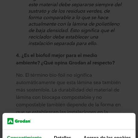
este material debe separarse siempre del
sustrato y de los residuos verdes, de
forma comparable a lo que se hace
actualmente con la lámina de polietileno
de baja densidad. Esto significa que el
reciclador debe establecer una
instalación separada para ello.
4. ¿Es el biofoil mejor para el medio
ambiente? ¿Qué opina Grodan al respecto?
No. El término bio-foil no significa
automáticamente que esta lámina sea también
más sostenible. La durabilidad del material de
lámina con biocapa compostable y no
compostable también depende de la forma en
que se establezcan las instalaciones en la
cadena de reciclaje. En la práctica, esto
todavía no es habitual en el sector de la
horticultura.
Consentimiento
Detalles
Acerca de las cookies