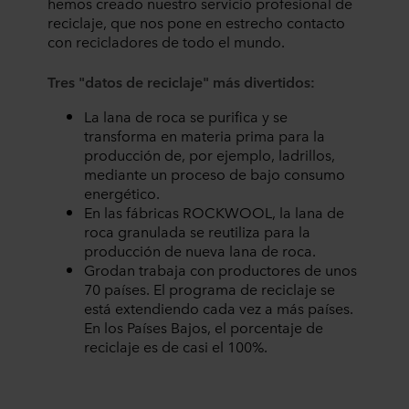
hemos creado nuestro servicio profesional de
hacemos de nuestras cookies en la sección «Acerca de»
reciclaje, que nos pone en estrecho contacto
y sobre cómo tratamos los datos personales en
con recicladores de todo el mundo.
nuestra
Declaración de privacidad
, incluyendo qué
empresa específica de ROCKWOOL es la responsable
Tres "datos de reciclaje" más divertidos:
del tratamiento de sus datos personales.
La lana de roca se purifica y se
transforma en materia prima para la
producción de, por ejemplo, ladrillos,
mediante un proceso de bajo consumo
energético.
En las fábricas ROCKWOOL, la lana de
roca granulada se reutiliza para la
producción de nueva lana de roca.
Grodan trabaja con productores de unos
70 países. El programa de reciclaje se
está extendiendo cada vez a más países.
En los Países Bajos, el porcentaje de
reciclaje es de casi el 100%.