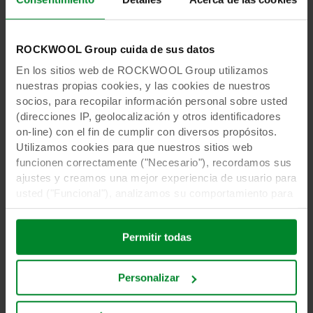
Por eso, el film biodegradable no siempre es
tan sostenible como puede parecer a primera
ROCKWOOL Group cuida de sus datos
vista. Como productor, hágase las siguientes
preguntas:
En los sitios web de ROCKWOOL Group utilizamos
nuestras propias cookies, y las cookies de nuestros
¿Qué material utiliza?
socios, para recopilar información personal sobre usted
(direcciones IP, geolocalización y otros identificadores
¿Este material es compostable o no?
on-line) con el fin de cumplir con diversos propósitos.
Utilizamos cookies para que nuestros sitios web
¿Sabe cómo compostará el material la
funcionen correctamente ("Necesario"), recordamos sus
empresa de reciclaje?
ajustes y creamos una mejor experiencia de usuario para
usted ("Funcional"), analizamos su comportamiento para
¿Puede hacer usted mismo los
optimizar los sitios web ("Estadística") y segmentamos
preparativos adecuados para que sus
nuestro contenido y anuncios en las redes sociales y
láminas biodegradables puedan
Permitir todas
sitios web externos en función de su comportamiento en
reciclarse realmente?
nuestros sitios web ("Marketing"). La información sobre
5. ¿Grodan también aplica el bio-foil en los
el uso que usted hace de nuestros sitios web puede
Personalizar
productos de sustrato?
divulgarse a nuestros socios de redes sociales,
publicidad y análisis. Nuestros socios comerciales