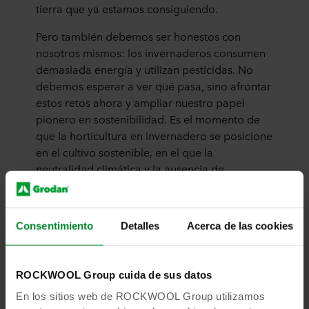
tierra que ya estamos consiguiendo.
Pero también debemos ser honestos con
nosotros mismos: los invernaderos consumen
demasiada energía y utilizan pesticidas. No
debemos esperar a ver qué pasa, sino afrontar
estos retos ahora y ampliar nuestro papel
pionero en sostenibilidad. Es el momento de
que la horticultura en invernadero se posicione
en el cultivo sostenible, en el que la
neutralidad climática y la ausencia de
pesticidas se conviertan en la norma. Así
podremos garantizar que la horticultura de
alta tecnología en invernaderos destaque en
Consentimiento
Detalles
Acerca de las cookies
todo el mundo y sea un ejemplo en el campo
de la sostenibilidad.
ROCKWOOL Group cuida de sus datos
En los sitios web de ROCKWOOL Group utilizamos