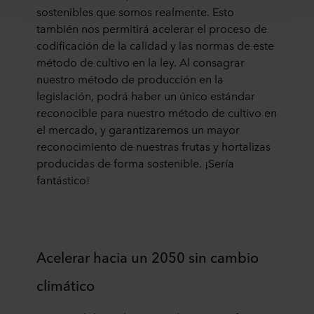
sostenibles que somos realmente. Esto
teniendo en cuenta que el nivel de protección en el tercer
también nos permitirá acelerar el proceso de
país puede no ser el mismo que en la UE/EEE.
codificación de la calidad y las normas de este
A continuación puede leer más sobre los fines, las
método de cultivo en la ley. Al consagrar
descripciones generales de la información recopilada,
nuestro método de producción en la
quién instala cada una de las cookies, los enlaces a la
legislación, podrá haber un único estándar
política de privacidad de nuestros socios potenciales y
reconocible para nuestro método de cultivo en
durante cuánto tiempo se almacena cada cookie en su
el mercado, y garantizaremos un mayor
equipo. Los fines para los cuales nuestros sitios web
reconocimiento de nuestras frutas y hortalizas
pueden utilizar cookies y, por tanto, procesar información
producidas de forma sostenible. ¡Sería
sobre usted a través de cookies, es decisión suya.
fantástico!
Puede retirar su consentimiento o cambiarlo en cualquier
momento haciendo clic en el icono de cookies situado en
la parte inferior del sitio web. Lea más sobre el uso que
hacemos de nuestras cookies en la sección «Acerca de»
Acelerar hacia un 2050 sin cambio
y sobre cómo tratamos los datos personales en
nuestra
Declaración de privacidad
, incluyendo qué
climático
empresa específica de ROCKWOOL es la responsable
del tratamiento de sus datos personales.