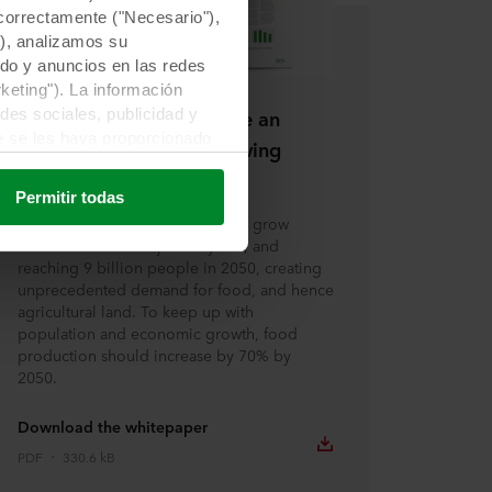
correctamente ("Necesario"),
), analizamos su
do y anuncios en las redes
keting"). La información
How growing media have an
des sociales, publicidad y
e se les haya proporcionado
impact on feeding a growing
rvicios. El socio puede
population
s también reconoce esta
Permitir todas
el mismo que en la UE/EEE.
World population is expected to grow
another 1 billion in just 12 years, and
recopilada, quién instala
reaching 9 billion people in 2050, creating
les y durante cuánto tiempo
unprecedented demand for food, and hence
ilizar cookies y, por tanto,
agricultural land. To keep up with
population and economic growth, food
production should increase by 70% by
2050.
de cookies situado en la
ección «Acerca de» y sobre
Download the whitepaper
 empresa específica de
PDF
330.6 kB