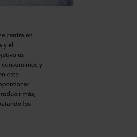
se centra en
 y el
bjetivo es
s, consumimos y
en esta
roporcionar
producir más,
petando los