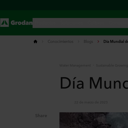
Conocimientos
Blogs
Día Mundial d
Water Management
Sustainable Growin
Día Mund
22 de marzo de 2023
Share