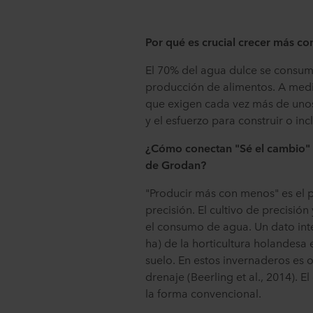
Por qué es crucial crecer más c
El 70% del agua dulce se consume 
producción de alimentos. A med
que exigen cada vez más de unos
y el esfuerzo para construir o in
¿Cómo conectan "Sé el cambio" 
de Grodan?
"Producir más con menos" es el p
precisión. El cultivo de precisión
el consumo de agua. Un dato int
ha) de la horticultura holandesa 
suelo. En estos invernaderos es o
drenaje (Beerling et al., 2014). 
la forma convencional.