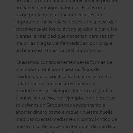
no pueden combatirse biológicamente porque
empresa específica de ROCKWOOL es la responsable
no tienen enemigos naturales. Esa es otra
del tratamiento de sus datos personales.
razón por la que la zona radicular es tan
importante; unas raíces fuertes son la base del
crecimiento de los cultivos y ayudan a dar a las
plantas la vitalidad que necesitan para resistir
mejor las plagas y enfermedades, por lo que
un buen sustrato es de vital importancia".
"Buscamos continuamente nuevas formas de
minimizar o reutilizar nuestros flujos de
residuos, y eso significa trabajar en estrecha
colaboración con nuestros socios. Los
productores casi siempre tienden a regar las
plantas en exceso, por ejemplo, por lo que las
soluciones de Grodan nos ayudan tanto a
ahorrar dinero como a reducir nuestra huella
medioambiental mediante un control crítico de
nuestro uso del agua y evitando el desperdicio