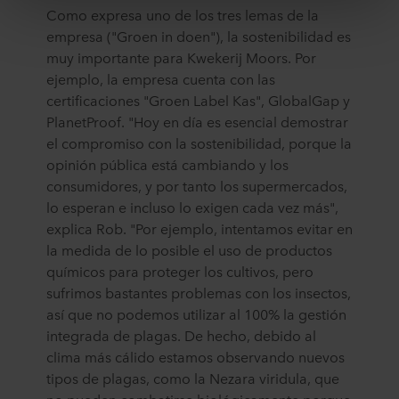
Como expresa uno de los tres lemas de la
tercer país no seguro, incluidos los Estados Unidos, y al
empresa ("Groen in doen"), la sostenibilidad es
aceptar cookies también reconoce esta transferencia,
teniendo en cuenta que el nivel de protección en el tercer
muy importante para Kwekerij Moors. Por
país puede no ser el mismo que en la UE/EEE.
ejemplo, la empresa cuenta con las
certificaciones "Groen Label Kas", GlobalGap y
A continuación puede leer más sobre los fines, las
PlanetProof. "Hoy en día es esencial demostrar
descripciones generales de la información recopilada,
el compromiso con la sostenibilidad, porque la
quién instala cada una de las cookies, los enlaces a la
opinión pública está cambiando y los
política de privacidad de nuestros socios potenciales y
consumidores, y por tanto los supermercados,
durante cuánto tiempo se almacena cada cookie en su
lo esperan e incluso lo exigen cada vez más",
equipo. Los fines para los cuales nuestros sitios web
explica Rob. "Por ejemplo, intentamos evitar en
pueden utilizar cookies y, por tanto, procesar información
la medida de lo posible el uso de productos
sobre usted a través de cookies, es decisión suya.
químicos para proteger los cultivos, pero
Puede retirar su consentimiento o cambiarlo en cualquier
sufrimos bastantes problemas con los insectos,
momento haciendo clic en el icono de cookies situado en
así que no podemos utilizar al 100% la gestión
la parte inferior del sitio web. Lea más sobre el uso que
integrada de plagas. De hecho, debido al
hacemos de nuestras cookies en la sección «Acerca de»
clima más cálido estamos observando nuevos
y sobre cómo tratamos los datos personales en
tipos de plagas, como la Nezara viridula, que
nuestra
Declaración de privacidad
, incluyendo qué