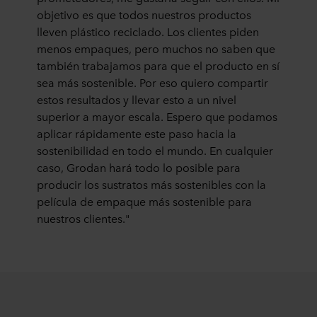
objetivo es que todos nuestros productos
A continuación puede leer más sobre los fines, las
descripciones generales de la información recopilada,
lleven plástico reciclado. Los clientes piden
quién instala cada una de las cookies, los enlaces a la
menos empaques, pero muchos no saben que
política de privacidad de nuestros socios potenciales y
también trabajamos para que el producto en sí
durante cuánto tiempo se almacena cada cookie en su
sea más sostenible. Por eso quiero compartir
equipo. Los fines para los cuales nuestros sitios web
estos resultados y llevar esto a un nivel
pueden utilizar cookies y, por tanto, procesar información
superior a mayor escala. Espero que podamos
sobre usted a través de cookies, es decisión suya.
aplicar rápidamente este paso hacia la
sostenibilidad en todo el mundo. En cualquier
Puede retirar su consentimiento o cambiarlo en cualquier
caso, Grodan hará todo lo posible para
momento haciendo clic en el icono de cookies situado en
producir los sustratos más sostenibles con la
la parte inferior del sitio web. Lea más sobre el uso que
película de empaque más sostenible para
hacemos de nuestras cookies en la sección «Acerca de»
y sobre cómo tratamos los datos personales en
nuestros clientes."
nuestra
Declaración de privacidad
, incluyendo qué
empresa específica de ROCKWOOL es la responsable
del tratamiento de sus datos personales.