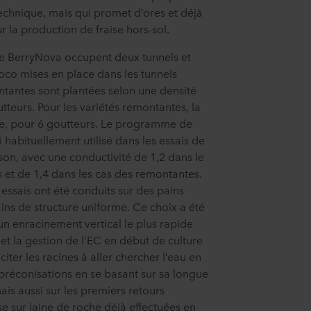
 technique, mais qui promet d’ores et déjà
 la production de fraise hors-sol.
he BerryNova occupent deux tunnels et
oco mises en place dans les tunnels
ntantes sont plantées selon une densité
tteurs. Pour les variétés remontantes, la
re, pour 6 goutteurs. Le programme de
i habituellement utilisé dans les essais de
son, avec une conductivité de 1,2 dans le
 et de 1,4 dans les cas des remontantes.
 essais ont été conduits sur des pains
ins de structure uniforme. Ce choix a été
 un enracinement vertical le plus rapide
 et la gestion de l’EC en début de culture
ter les racines à aller chercher l’eau en
préconisations en se basant sur sa longue
ais aussi sur les premiers retours
se sur laine de roche déjà effectuées en