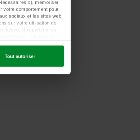
« Nécessaires »), mémoriser
ser votre comportement pour
eaux sociaux et les sites web
s sur votre utilisation de
d’analyse. Nos partenaires
fournies par le passé ou
 être établi dans un pays tiers
lement que ce transfert est
Tout autoriser
es informations collectées,
ls partenaires et la durée
les fins nos sites web
cookies.
quant sur l’icône de cookie
n des cookies et notre
ant l’identification de la