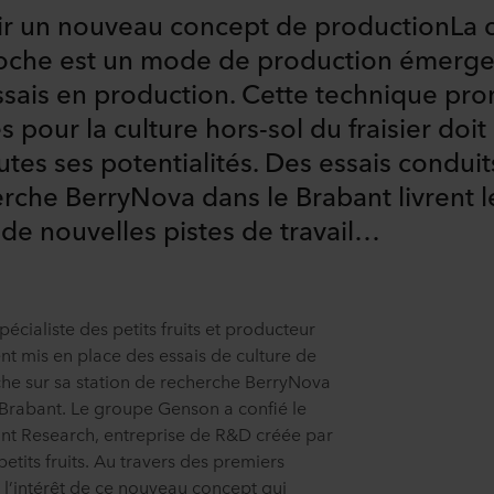
ir un nouveau concept de productionLa cu
roche est un mode de production émergent
ssais en production. Cette technique pro
 pour la culture hors-sol du fraisier doit
utes ses potentialités. Des essais condui
herche BerryNova dans le Brabant livrent 
 de nouvelles pistes de travail…
cialiste des petits fruits et producteur
nt mis en place des essais de culture de
oche sur sa station de recherche BerryNova
 Brabant. Le groupe Genson a confié le
lant Research, entreprise de R&D créée par
petits fruits. Au travers des premiers
e l’intérêt de ce nouveau concept qui