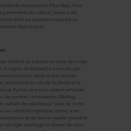
mentale de Hoogstraten (Pays-Bas). Pour
 paramètres de culture, l’essai a été
oSens dont les capteurs mesurent en
pérature dans le pain.
ion
uer l’intérêt du substrat en laine de roche
et, la région du Brabant a connu fin juin
ement précoce, suivie d’une période
s, les besoins en eau de la plante et la
ucoup fluctué sans pour autant pénaliser
Pour les variétés remontantes (Malling
e culture des plantes sur laine de roche
ui sur substrat organique (coco), avec
résentation et de bonne qualité gustative
vec un léger avantage en faveur du coco