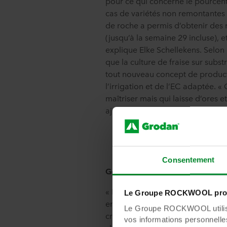
pour ce qui concerne le pourcent
cas de variétés non remontantes 
de roche a permis d’obtenir des r
(jusqu’à la semaine 29 incluse), e
explique Elke Schellekens. Selon 
que la culture de fraise sur subs
tout nouveau concept de product
l’irrigation et de l’EC adaptée. «
maîtriser mais qui laisse d’ores e
ajoute-t-elle.
Consentement
Gérer les irrigations et l’EC
« En début de culture, nous avo
Le Groupe ROCKWOOL prot
entre 70 et 75 %, pour descendre 
Le Groupe ROCKWOOL utilise 
crainte de passer en dessous de 
vos informations personnelles 