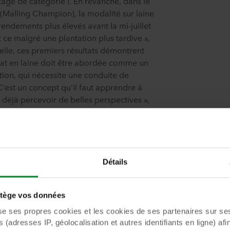
age de catégorie I. En revanche, dans le
(Malling Champion), la modalité sur laine
endements plus élevés avant la mi-juillet
t ce malgré une plantation plus tardive »,
elle, ces premiers résultats démontrent
trat en laine doit être abordée comme un
ion, qui nécessite une conduite de
 C’est un concept qu’il faut apprendre à
t déjà percevoir de belles perspectives »,
Détails
ns maintenu un taux d’humidité compris
ège vos données
ensuite entre 60 et 65 % avec toutefois la
ses propres cookies et les cookies de ses partenaires sur ses 
la barre des 60 % en cas de fortes
(adresses IP, géolocalisation et autres identifiants en ligne) afi