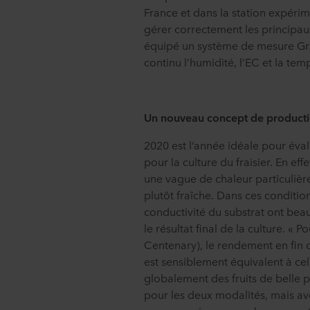
France et dans la station expéri
gérer correctement les principaux
équipé un système de mesure Gr
continu l’humidité, l’EC et la tem
Un nouveau concept de product
2020 est l’année idéale pour éval
pour la culture du fraisier. En eff
une vague de chaleur particulièr
plutôt fraîche. Dans ces condition
conductivité du substrat ont bea
le résultat final de la culture. « 
Centenary), le rendement en fin d
est sensiblement équivalent à cel
globalement des fruits de belle p
pour les deux modalités, mais a