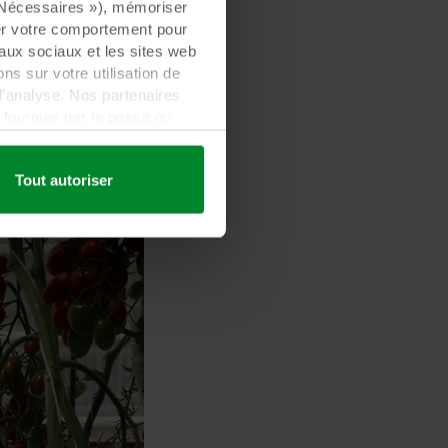
« Nécessaires »), mémoriser
ser votre comportement pour
eaux sociaux et les sites web
s sur votre utilisation de
d’analyse. Nos partenaires
fournies par le passé ou
 être établi dans un pays tiers
lement que ce transfert est
Tout autoriser
es informations collectées,
ls partenaires et la durée
les fins nos sites web
cookies.
quant sur l’icône de cookie
n des cookies et notre
ant l’identification de la