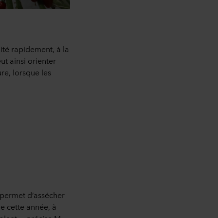
dité rapidement, à la
t ainsi orienter
re, lorsque les
 permet d’assécher
me cette année, à
lent », précise M.-