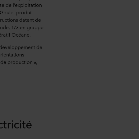
se de l’exploitation
. Goulet produit
tructions datent de
onde, 1/3 en grappe
ératif Océane.
Le développement de
orientations
 de production »,
tricité