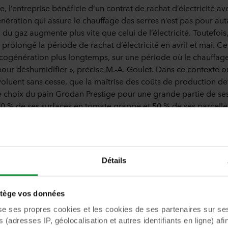
, l’entreprise bénéficie d’un contrat de rachat d’électricité av
ération qui assure le chauffage des serres n’est pas pour auta
 du gaz augmente plus vite que celui de l’électricité. Toutefois
prolongé la période de rachat d’électricité en avril et mai. C
 cogénération plus longtemps, sur une période où le chauffage 
ur déshumidifier », précise M.-A. Goulet. Dans ce contexte o
voluent sans cesse, que la maîtrise des coûts de production dev
le choix du pain Grodan Prestige pour une grande partie de ses
 % de ses surfaces en tomate grappe et 50 % de ses parcelles
production il continue d’utiliser le pain Grodan Master.
Détails
ège vos données
ses propres cookies et les cookies de ses partenaires sur ses 
(adresses IP, géolocalisation et autres identifiants en ligne) afi