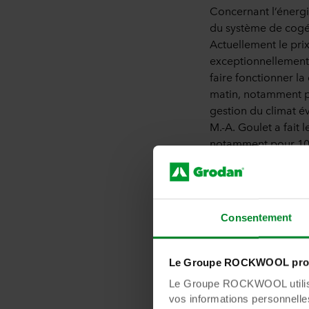
Concernant l’énergie
du système de cogén
Actuellement le prix
exceptionnellement 
faire fonctionner la
matin, notamment po
gestion du climat é
M.-A. Goulet a fait 
notamment pour 100
Pour le reste de sa 
Consentement
Le Groupe ROCKWOOL prot
Le Groupe ROCKWOOL utilise 
vos informations personnelles 