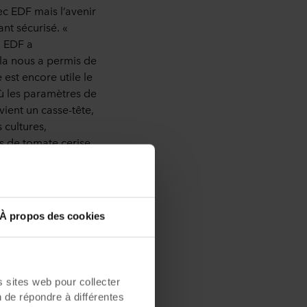
ec EDF mais l’avenir
nt sécurisé. «
, EDF a
ela nous a permis de
est encore utile le
ù les paramètres de
ient un casse-tête,
 cultures,
 de tomate cerise.
À propos des cookies
sites web pour collecter
n de répondre à différentes