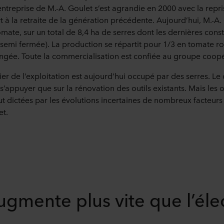
entreprise de M.-A. Goulet s’est agrandie en 2000 avec la repri
rt à la retraite de la génération précédente. Aujourd’hui, M.-A
mate, sur un total de 8,4 ha de serres dont les dernières cons
 semi fermée). La production se répartit pour 1/3 en tomate r
longée. Toute la commercialisation est confiée au groupe coop
ncier de l’exploitation est aujourd’hui occupé par des serres. 
 s’appuyer que sur la rénovation des outils existants. Mais les 
ut dictées par les évolutions incertaines de nombreux facteurs
et.
ugmente plus vite que l’élec