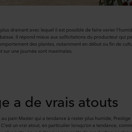
 plus drainant avec lequel il est possible de faire varier l’humi
aisse. Il répond mieux aux sollicitations du producteur qui peu
comportement des plantes, notamment en début ou fin de cultu
t sur une journée sont maximales.
ge a de vrais atouts
u pain Master qui a tendance à rester plus humide, Prestige
t. C’est un vrai atout, en particulier lorsqu’on a tendance, com
u plus juste, pour éviter que nos coûts de production ne s’envo