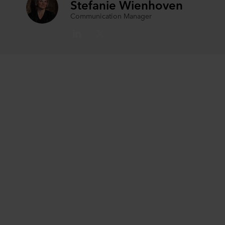
Stefanie Wienhoven
bepalen voor welke doeleinden cookies mogen worden
Communication Manager
gebruikt en dus informatie over u mag worden verwerkt
via cookies op onze websites.
U kunt uw toestemming op elk moment intrekken of
wijzigen door op het cookie-icoontje onderaan de website
te klikken.
Over ons gebruik van cookies kunt u meer lezen in de
rubriek ‘Over ons’, en over de verwerking van
persoonsgegevens in onze
Privacy statements
. Daarin
staat ook welk specifiek ROCKWOOL-bedrijf de
verwerkingsverantwoordelijke is voor uw
persoonsgegevens.